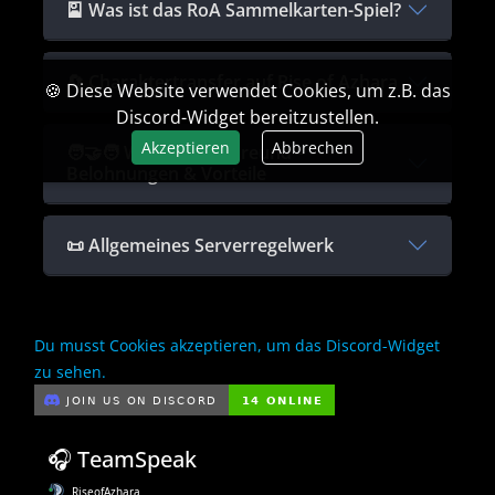
🎴 Was ist das RoA Sammelkarten-Spiel?
🔄 Charaktertransfer auf Rise of Azhara
🍪 Diese Website verwendet Cookies, um z.B. das
Discord-Widget bereitzustellen.
Akzeptieren
Abbrechen
🧑‍🤝‍🧑 Werbt einen Freund –
Belohnungen & Vorteile
📜 Allgemeines Serverregelwerk
Du musst Cookies akzeptieren, um das Discord-Widget
zu sehen.
🎧 TeamSpeak
RiseofAzhara