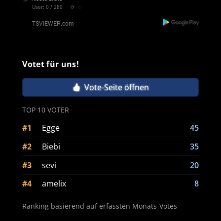
User: 0 / 280
⟳
◌
Votet für uns!
Vote-Seite öffnen
TOP 10 VOTER
#1
Egge
45
#2
Biebi
35
#3
sevi
20
#4
amelix
8
Ranking basierend auf erfassten Monats-Votes