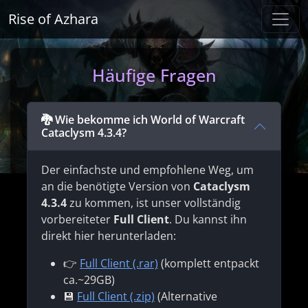
Rise of Azhara
Häufige Fragen
🐉 Wie bekomme ich World of Warcraft
Cataclysm 4.3.4?
Der einfachste und empfohlene Weg, um
an die benötigte Version von
Cataclysm
4.3.4
zu kommen, ist unser vollständig
vorbereiteter
Full Client
. Du kannst ihn
direkt hier herunterladen:
👉
Full Client (.rar)
(komplett entpackt
ca.~29GB)
💾
Full Client (.zip)
(Alternative