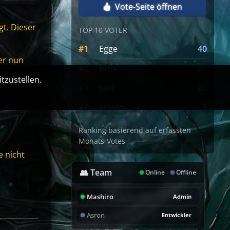
Vote-Seite öffnen
gt. Dieser
TOP 10 VOTER
#1
Egge
40
her nun
#2
Biebi
27
tzustellen.
#3
sevi
20
#4
amelix
8
Ranking basierend auf erfassten
Monats-Votes
e nicht
👥 Team
Online
Offline
Mashiro
Admin
Asron
Entwickler