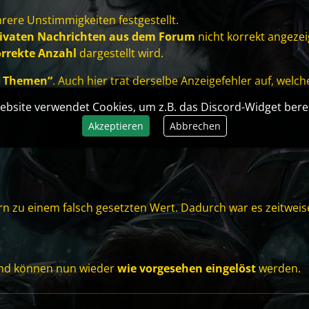
ere Unstimmigkeiten festgestellt.
ivaten Nachrichten aus dem Forum
nicht korrekt angezei
rrekte Anzahl
dargestellt wird.
e Themen“
. Auch hier trat derselbe Anzeige­fehler auf, welc
ebsite verwendet Cookies, um z.B. das Discord-Widget berei
Akzeptieren
Abbrechen
n zu einem falsch gesetzten Wert. Dadurch war es zeitweis
d können nun wieder
wie vorgesehen eingelöst
werden.