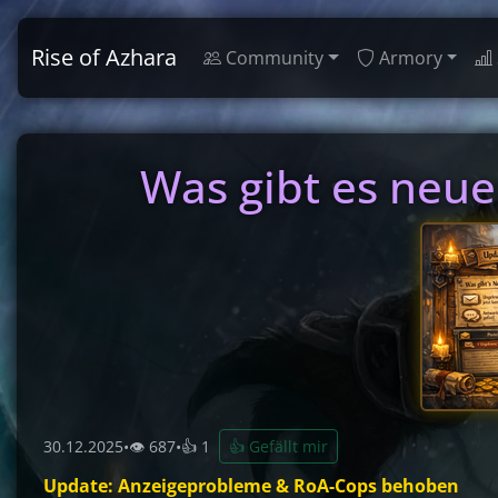
Rise of Azhara
Community
Armory
Was gibt es neue
30.12.2025
•
👁 687
•
👍 1
👍 Gefällt mir
Update: Anzeigeprobleme & RoA-Cops behoben