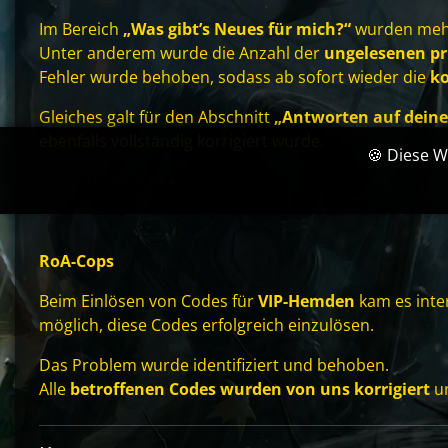
Im Bereich
„Was gibt’s Neues für mich?“
wurden mehr
Unter anderem wurde die Anzahl der
ungelesenen pr
Fehler wurde behoben, sodass ab sofort wieder die
ko
Gleiches galt für den Abschnitt
„Antworten auf dein
ebenfalls vollständig korrigiert wurde.
🍪 Diese W
RoA-Cops
Beim Einlösen von Codes für
VIP-Hemden
kam es inter
möglich, diese Codes erfolgreich einzulösen.
Das Problem wurde identifiziert und behoben.
Alle
betroffenen Codes wurden von uns korrigiert
un