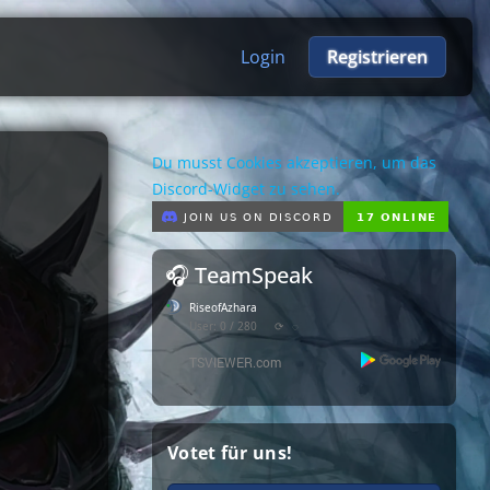
Login
Registrieren
Du musst Cookies akzeptieren, um das
Discord-Widget zu sehen.
🎧 TeamSpeak
RiseofAzhara
User: 0 / 280
⟳
◌
Votet für uns!