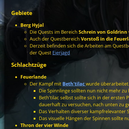
Gebiete
Berg Hyjal
Die Quests im Bereich
Schrein von Goldrinn
Auch der Questbereich
Vorstoß in die Feue
Derzeit befinden sich die Arbeiten am Quest
der Quest
Eierjagd
Schlachtzüge
Feuerlande
Der Kampf mit
Beth'tilac
wurde überarbeitet
Die Spinnlinge sollten nun nicht mehr zu 
Beth'tilac selbst sollte sich in der erst
dauerhaft zu versuchen, nach unten zu g
Das Verhalten diverser kampfrelevanter
Das visuelle Hängen der Spinnen sollte n
Thron der vier Winde