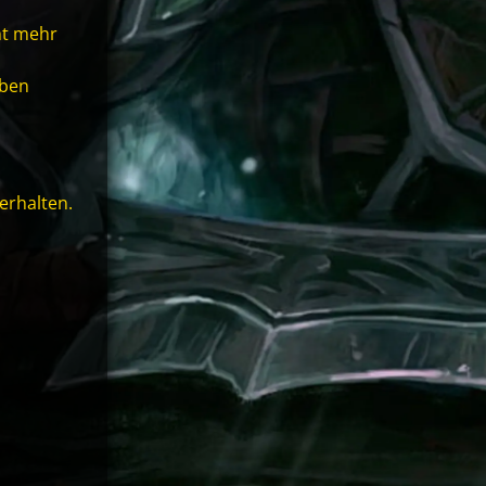
ht mehr
lben
erhalten.