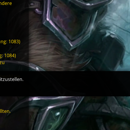
andere
ung: 1083)
g: 1084)
zu
bwohl sie
tzustellen.
lten.