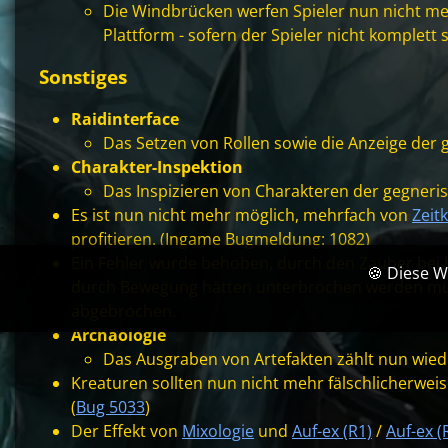
Die Windbrücken werfen Spieler nun nicht meh
Plattform - sofern der Spieler nicht komplett sc
Sonstiges
Raidinterface
Das Setzen von Rollen sowie die Anzeige der 
Charakter-Inspektion
Das Inspizieren von Charakteren der gegneri
Es ist nun nicht mehr möglich, mehrfach von
Zei
profitieren. (Ingame Bugmeldung: 1082)
Ein Fehler wurde behoben, durch den Zauber be
🍪 Diese W
durch Bewegung hätten unterbrochen werden mü
abgebrochen.
Archäologie
Das Ausgraben von Artefakten zählt nun wieder 
Kreaturen sollten nun nicht mehr fälschlicherweis
(
Bug 5033
)
Der Effekt von
Mixologie
und
Auf-ex (R1)
/
Auf-ex (