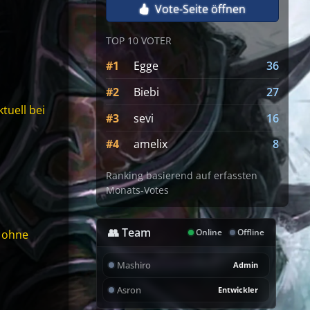
Vote-Seite öffnen
TOP 10 VOTER
#1
Egge
36
#2
Biebi
27
tuell bei
#3
sevi
16
#4
amelix
8
Ranking basierend auf erfassten
Monats-Votes
👥 Team
Online
Offline
, ohne
Mashiro
Admin
Asron
Entwickler