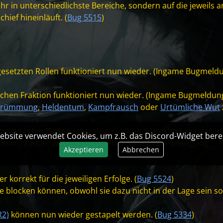
r in unterschiedlichste Bereiche, sondern auf die jeweils 
hief hineinläuft. (
Bug 5515
)
gesetzten Rollen funktioniert nun wieder. (Ingame Bugmeld
schen Fraktion funktioniert nun wieder. (Ingame Bugmeldun
tkrümmung
,
Heldentum
,
Kampfrausch
oder
Urtümliche Wut
i bestimmten Bewegungsarten nicht abgebrochen wurden, o
ebsite verwendet Cookies, um z.B. das Discord-Widget berei
ssen. Zauber werden nun wieder korrekt bei Bewegung
Akzeptieren
Abbrechen
korrekt für die jeweiligen Erfolge. (
Bug 5524
)
e blocken können, obwohl sie dazu nicht in der Lage sein sol
R2)
können nun wieder gestapelt werden. (
Bug 5334
)