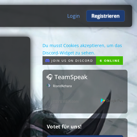
Login
Registrieren
Du musst Cookies akzeptieren, um das
Discord-Widget zu sehen.
🎧 TeamSpeak
RiseofAzhara
User: 0 / 280
⟳
◌
Votet für uns!