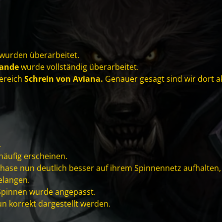
wurden überarbeitet.
rlande
wurde vollständig überarbeitet.
bereich
Schrein von Aviana.
Genauer gesagt sind wir dort ak
.
häufig erscheinen.
en Phase nun deutlich besser auf ihrem Spinnennetz aufhalten
elangen.
 Spinnen wurde angepasst.
un korrekt dargestellt werden.