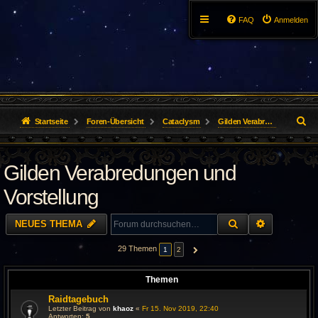
FAQ
Anmelden
S
Startseite
Foren-Übersicht
Cataclysm
Gilden Verabredungen und Vorstellung
u
Gilden Verabredungen und
c
h
Vorstellung
e
SUCHE
ERWEITER
NEUES THEMA
29 Themen
1
2
NÄCHSTE
Themen
Raidtagebuch
Letzter Beitrag von
khaoz
«
Fr 15. Nov 2019, 22:40
Antworten:
5