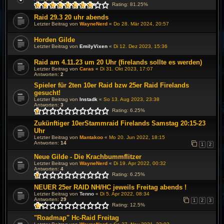
Rating: 81.25%
Raid 29.3 20 uhr abends
Letzter Beitrag von
WayneNerd
«
Do 28. Mär 2024, 20:57
Horden Gilde
Letzter Beitrag von
EmilyVixen
«
Di 12. Dez 2023, 15:36
Raid am 4.11.23 um 20 Uhr (firelands sollte es werden)
Letzter Beitrag von
Caras
«
Di 31. Okt 2023, 17:07
Antworten:
2
Spieler für 2ten 10er Raid bzw 25er Raid Firelands
gesucht!
Letzter Beitrag von
Instadk
«
So 13. Aug 2023, 23:38
Antworten:
3
Rating: 6.25%
Zukünftiger 10erStammraid Firelands Samstag 20:15-23
Uhr
Letzter Beitrag von
Mantakoo
«
Mo 20. Jun 2022, 18:15
Antworten:
14
1
2
Neue Gilde - Die Krachbummflitzer
Letzter Beitrag von
WayneNerd
«
Di 19. Apr 2022, 00:32
Antworten:
4
Rating: 6.25%
NEUER 25er RAID NH/HC jeweils Freitag abends !
Letzter Beitrag von
Tenno
«
Di 5. Apr 2022, 08:34
Antworten:
29
1
2
3
Rating: 12.5%
"Roadmap" Hc-Raid Freitag