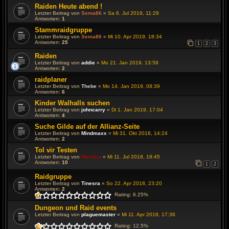
Raiden Heute abend !
Letzter Beitrag von
Sema86
«
Sa 6. Jul 2019, 11:29
Antworten:
1
Stammraidgruppe
Letzter Beitrag von
Sema86
«
Mi 10. Apr 2019, 18:34
Antworten:
25
1
2
3
Raiden
Letzter Beitrag von
addie
«
Mo 21. Jan 2019, 13:58
Antworten:
2
raidplaner
Letzter Beitrag von
Thebe
«
Mo 14. Jan 2019, 08:39
Antworten:
6
Kinder Walhalls suchen
Letzter Beitrag von
johncarry
«
Di 1. Jan 2019, 17:04
Antworten:
4
Suche Gilde auf der Allianz-Seite
Letzter Beitrag von
Mindmaxx
«
Mi 31. Okt 2018, 14:24
Antworten:
2
Tol vir Testen
Letzter Beitrag von
Mashiro
«
Mi 11. Jul 2018, 18:45
Antworten:
10
1
2
Raidgruppe
Letzter Beitrag von
Tinesra
«
So 22. Apr 2018, 23:20
Antworten:
2
Rating: 6.25%
Dungeon und Raid events
Letzter Beitrag von
plaguemaster
«
Mi 11. Apr 2018, 17:36
Rating: 12.5%