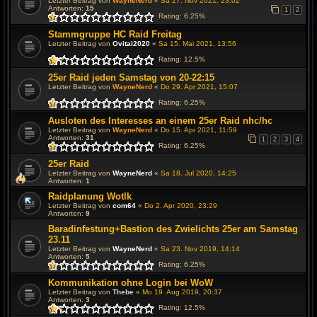
Letzter Beitrag von
WayneNerd
«
Sa 27. Nov 2021, 23:02
Antworten:
15
1
2
Rating: 6.25%
Stammgruppe HC Raid Freitag
Letzter Beitrag von
Ovital2020
«
Sa 15. Mai 2021, 13:56
Rating: 12.5%
25er Raid jeden Samstag von 20-22:15
Letzter Beitrag von
WayneNerd
«
Do 29. Apr 2021, 15:07
Rating: 6.25%
Ausloten des Interesses an einem 25er Raid nhc/hc
Letzter Beitrag von
WayneNerd
«
Do 15. Apr 2021, 11:59
Antworten:
31
1
2
3
4
Rating: 6.25%
25er Raid
Letzter Beitrag von
WayneNerd
«
Sa 18. Jul 2020, 14:25
Antworten:
1
Raidplanung Wotlk
Letzter Beitrag von
com64
«
Do 2. Apr 2020, 23:29
Antworten:
9
Baradinfestung+Bastion des Zwielichts 25er am Samstag
23.11
Letzter Beitrag von
WayneNerd
«
Sa 23. Nov 2019, 14:14
Antworten:
5
Rating: 6.25%
Kommunikation ohne Login bei WoW
Letzter Beitrag von
Thebe
«
Mo 19. Aug 2019, 20:37
Antworten:
3
Rating: 12.5%