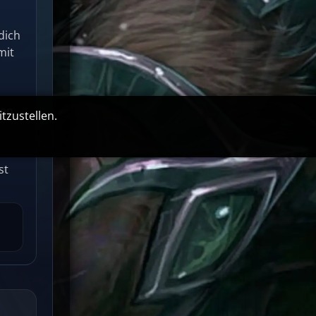
dich
mit
len
tzustellen.
st