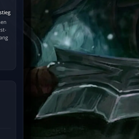
stieg
nen
st-
gang