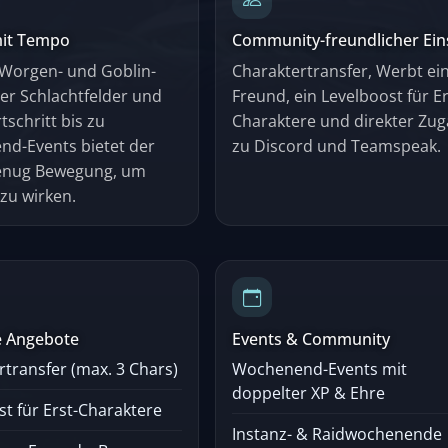
mit Tempo
Community-freundlicher Ein
Worgen- und Goblin-
Charaktertransfer, Werbt ei
ber Schlachtfelder und
Freund, ein Levelboost für Er
tschritt bis zu
Charaktere und direkter Zu
d-Events bietet der
zu Discord und Teamspeak.
genug Bewegung, um
 zu wirken.
e Angebote
Events & Community
rtransfer (max. 3 Chars)
Wochenend-Events mit
doppelter XP & Ehre
st für Erst-Charaktere
Instanz- & Raidwochenende