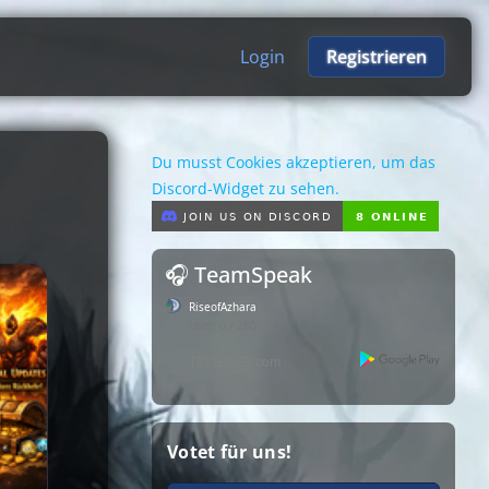
Login
Registrieren
Du musst Cookies akzeptieren, um das
Discord-Widget zu sehen.
🎧 TeamSpeak
RiseofAzhara
User: 0 / 280
⟳
◌
Votet für uns!