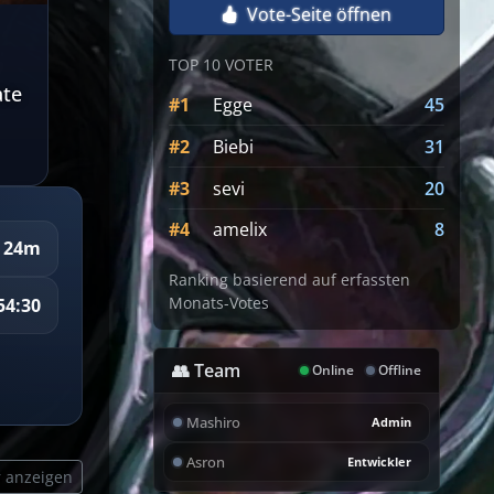
Vote-Seite öffnen
TOP 10 VOTER
ate
#1
Egge
45
#2
Biebi
31
#3
sevi
20
#4
amelix
8
 24m
Ranking basierend auf erfassten
Monats-Votes
54:32
👥 Team
Online
Offline
Mashiro
Admin
Asron
Entwickler
 anzeigen