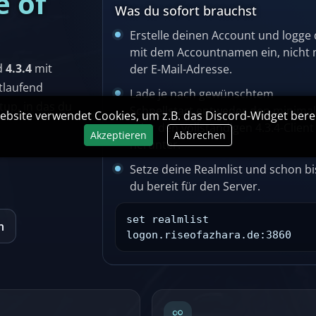
e of
Was du sofort brauchst
Erstelle deinen Account und logge 
mit dem Accountnamen ein, nicht 
d
4.3.4
mit
der E-Mail-Adresse.
rtlaufend
Lade je nach gewünschtem
up, in das du
Schnellstart entweder den minima
ebsite verwendet Cookies, um z.B. das Discord-Widget berei
oder den vollständigen 4.3.4-Client
Akzeptieren
Abbrechen
herunter.
Setze deine Realmlist und schon bi
du bereit für den Server.
set realmlist
n
logon.riseofazhara.de:3860