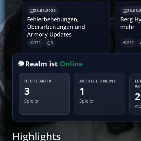
28.06.2026
23.05.
Fehlerbehebungen,
Berg Hy
Überarbeitungen und
mehr
Armory-Updates
372
3
552
🌐 Realm ist
Online
HEUTE AKTIV
AKTUELL ONLINE
LE
AK
3
1
2
Spieler
Spieler
Ac
Highlights