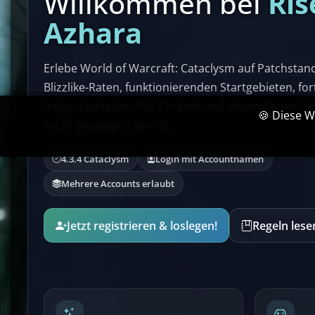
Willkommen bei
Ris
Azhara
Erlebe World of Warcraft: Cataclysm auf Patchstan
Blizzlike-Raten, funktionierenden Startgebieten, fo
freigeschaltetem PvE-Content und einem Server-Set
🍪 Diese W
leicht einsteigen kannst.
4.3.4 Cataclysm
Login mit Accountnamen
Mehrere Accounts erlaubt
Jetzt registrieren & loslegen!
Regeln lese