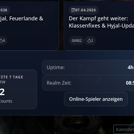
2026
07.04.2026
jal, Feuerlande &
Der Kampf geht weiter:
Klassenfixes & Hyjal-Upd
4
882
2
Uptime:
4h
TZTE 7 TAGE
Realm Zeit:
08:
TIV
2
Online-Spieler anzeigen
counts
Kalender