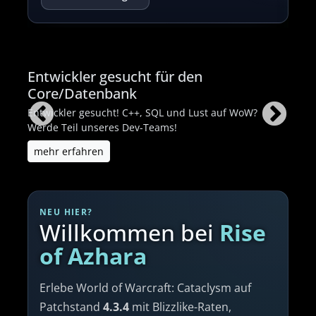
in
Entwickler gesucht für den
Sup
Core/Datenbank
ekt
Werde
Frage
Entwickler gesucht! C++, SQL und Lust auf WoW?
Werde Teil unseres Dev-Teams!
meh
mehr erfahren
NEU HIER?
Willkommen bei
Rise
of Azhara
Erlebe World of Warcraft: Cataclysm auf
Patchstand
4.3.4
mit Blizzlike-Raten,