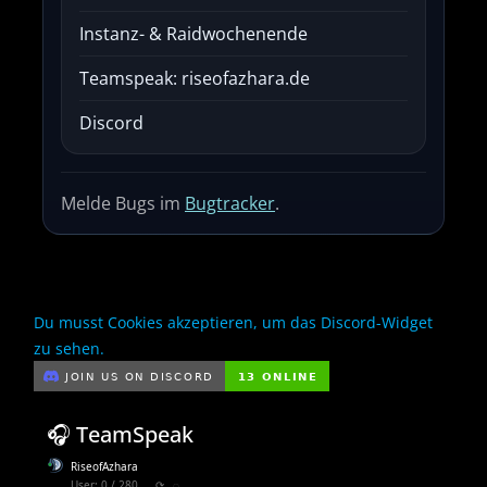
Instanz- & Raidwochenende
Teamspeak: riseofazhara.de
Discord
Melde Bugs im
Bugtracker
.
Du musst Cookies akzeptieren, um das Discord-Widget
zu sehen.
🎧 TeamSpeak
RiseofAzhara
User: 0 / 280
⟳
◌