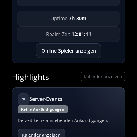
Uptime:
7h 30m
Realm Zeit:
12:01:11
Online-Spieler anzeigen
Highlights
Kalender anzeigen
📅
Server-Events
Keine Ankündigungen
S
für
Derzeit keine anstehenden Ankündigungen.
Du
ise
de
We
Kalender anzeigen