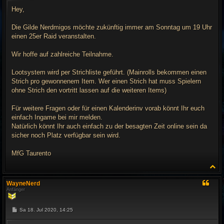
i
t
Hey,
r
a
g
Die Gilde Nerdmigos möchte zukünftig immer am Sonntag um 19 Uhr
einen 25er Raid veranstalten.
Wir hoffe auf zahlreiche Teilnahme.
Lootsystem wird per Strichliste geführt. (Mainrolls bekommen einen
Strich pro gewonnenem Item. Wer einen Strich hat muss Spielern
ohne Strich den vortritt lassen auf die weiteren Items)
Für weitere Fragen oder für einen Kalenderinv vorab könnt Ihr euch
einfach Ingame bei mir melden.
Natürlich könnt Ihr auch einfach zu der besagten Zeit online sein da
sicher noch Platz verfügbar sein wird.
MfG Taurento
N
a
c
WayneNerd
h
Anfänger
o
b
e
B
Sa 18. Jul 2020, 14:25
n
e
i