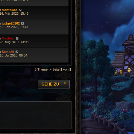
 29. Jan 2026, 20:56
n
Mantakoo
14. Mär 2023, 15:43
n
judge20102
31. Jan 2023, 19:43
n
Mashiro
23. Aug 2019, 13:08
n
Sema86
18. Jul 2018, 06:34
5 Themen • Seite
1
von
1
GEHE ZU