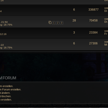
Do
:14
vo
6
336877
Di 
34
vo
28
70458
Di 
, 21:50
1
2
3
ng: 18.75%
vo
3
23384
Fr 
 12:16
vo
6
27306
Mi 
4:22
ng: 18.75%
EM FORUM
 erstellen.
 Forum erstellen.
t
ändern.
t
löschen.
erstellen.