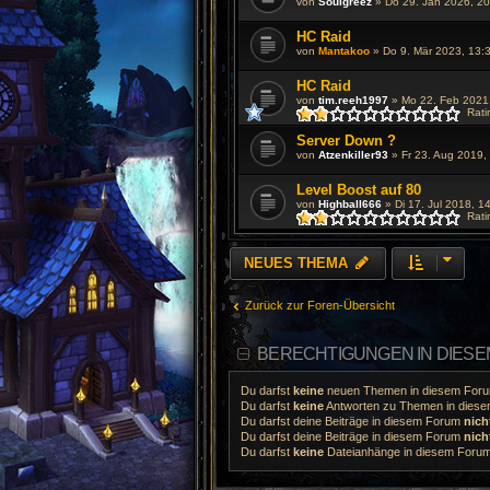
von
Soulgreez
»
Do 29. Jan 2026, 20
HC Raid
von
Mantakoo
»
Do 9. Mär 2023, 13:
HC Raid
von
tim.reeh1997
»
Mo 22. Feb 2021
Rati
Server Down ?
von
Atzenkiller93
»
Fr 23. Aug 2019,
Level Boost auf 80
von
Highball666
»
Di 17. Jul 2018, 1
Rati
NEUES THEMA
Zurück zur Foren-Übersicht
BERECHTIGUNGEN IN DIES
Du darfst
keine
neuen Themen in diesem Forum
Du darfst
keine
Antworten zu Themen in diesem
Du darfst deine Beiträge in diesem Forum
nich
Du darfst deine Beiträge in diesem Forum
nich
Du darfst
keine
Dateianhänge in diesem Forum 