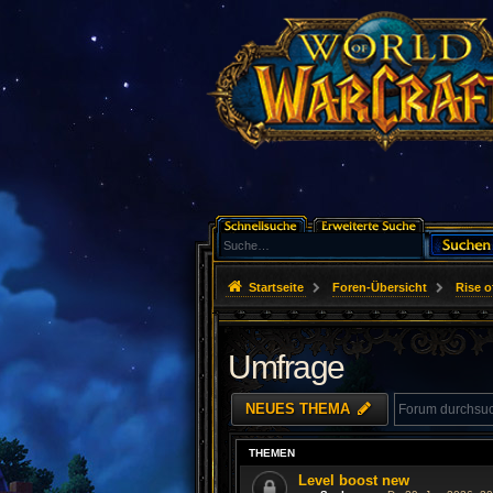
Startseite
Foren-Übersicht
Rise o
Umfrage
NEUES THEMA
THEMEN
Level boost new