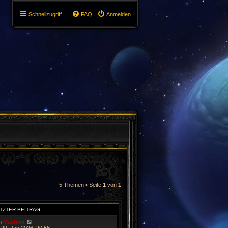
Schnellzugriff
FAQ
Anmelden
5 Themen • Seite
1
von
1
TZTER BEITRAG
n
Mashiro