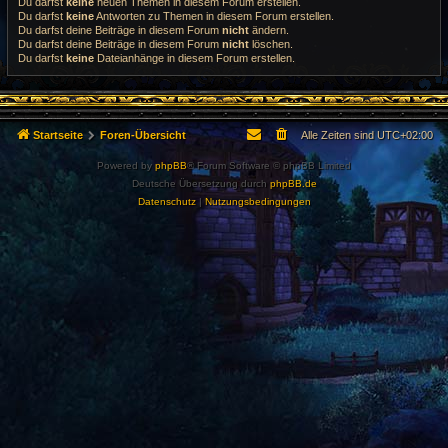
Du darfst
keine
neuen Themen in diesem Forum erstellen.
Du darfst
keine
Antworten zu Themen in diesem Forum erstellen.
Du darfst deine Beiträge in diesem Forum
nicht
ändern.
Du darfst deine Beiträge in diesem Forum
nicht
löschen.
Du darfst
keine
Dateianhänge in diesem Forum erstellen.
Startseite
Foren-Übersicht
Alle Zeiten sind
UTC+02:00
Powered by
phpBB
® Forum Software © phpBB Limited
Deutsche Übersetzung durch
phpBB.de
Datenschutz
|
Nutzungsbedingungen