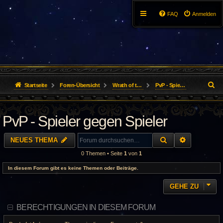
FAQ
Anmelden
S
Startseite
Foren-Übersicht
Wrath of the Lich King
PvP - Spieler gegen Spieler
u
PvP - Spieler gegen Spieler
c
h
SUCHE
ERWEITER
NEUES THEMA
e
0 Themen • Seite
1
von
1
In diesem Forum gibt es keine Themen oder Beiträge.
GEHE ZU
BERECHTIGUNGEN IN DIESEM FORUM