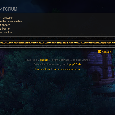
EM FORUM
 erstellen.
 Forum erstellen.
t
ändern.
t
löschen.
erstellen.
Kontakt
Powered by
phpBB
® Forum Software © phpBB Limited
Deutsche Übersetzung durch
phpBB.de
Datenschutz
|
Nutzungsbedingungen