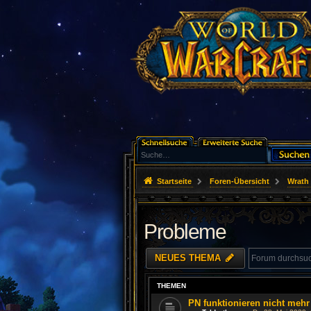
Startseite
Foren-Übersicht
Wrath 
Probleme
NEUES THEMA
THEMEN
PN funktionieren nicht mehr