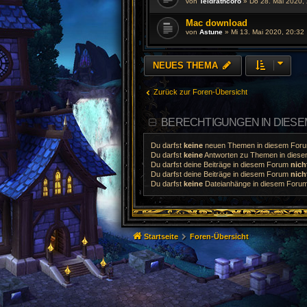
von
Teldrathcoro
»
Do 28. Mai 2020,
Mac download
von
Astune
»
Mi 13. Mai 2020, 20:32
NEUES THEMA
Zurück zur Foren-Übersicht
BERECHTIGUNGEN IN DIES
Du darfst
keine
neuen Themen in diesem Forum
Du darfst
keine
Antworten zu Themen in diesem
Du darfst deine Beiträge in diesem Forum
nich
Du darfst deine Beiträge in diesem Forum
nich
Du darfst
keine
Dateianhänge in diesem Forum 
Startseite
Foren-Übersicht