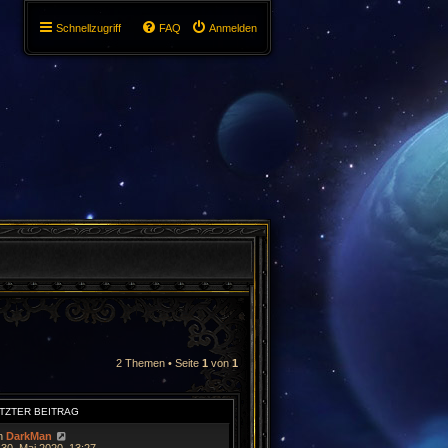
Schnellzugriff
FAQ
Anmelden
2 Themen • Seite
1
von
1
TZTER BEITRAG
n
DarkMan