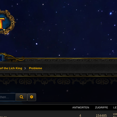
of the Lich King
Probleme
SUCHE
ERWEITERTE SUCHE
ANTWORTEN
ZUGRIFFE
LE
vo
4
154485