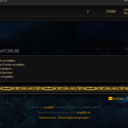
Sa
 20:32
vo
2
15698
Sa
EM FORUM
 erstellen.
 Forum erstellen.
t
ändern.
t
löschen.
erstellen.
Kontakt
Powered by
phpBB
® Forum Software © phpBB Limited
Deutsche Übersetzung durch
phpBB.de
Datenschutz
|
Nutzungsbedingungen