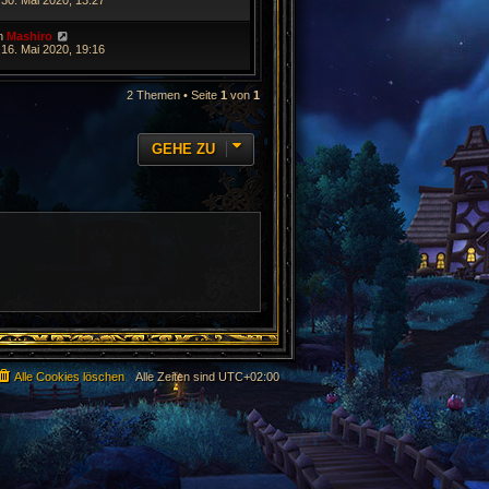
 30. Mai 2020, 13:27
n
Mashiro
 16. Mai 2020, 19:16
2 Themen • Seite
1
von
1
GEHE ZU
Alle Cookies löschen
Alle Zeiten sind
UTC+02:00