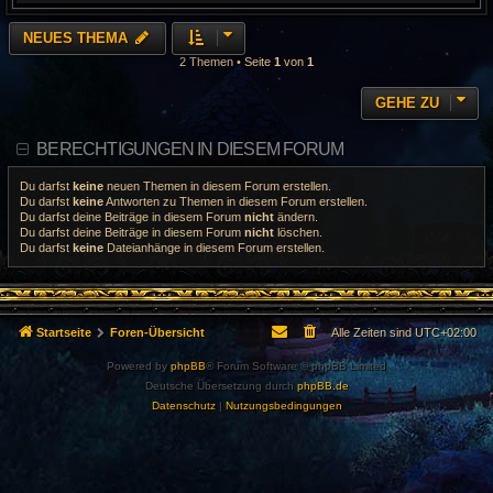
NEUES THEMA
2 Themen • Seite
1
von
1
GEHE ZU
BERECHTIGUNGEN IN DIESEM FORUM
Du darfst
keine
neuen Themen in diesem Forum erstellen.
Du darfst
keine
Antworten zu Themen in diesem Forum erstellen.
Du darfst deine Beiträge in diesem Forum
nicht
ändern.
Du darfst deine Beiträge in diesem Forum
nicht
löschen.
Du darfst
keine
Dateianhänge in diesem Forum erstellen.
Startseite
Foren-Übersicht
Alle Zeiten sind
UTC+02:00
Powered by
phpBB
® Forum Software © phpBB Limited
Deutsche Übersetzung durch
phpBB.de
Datenschutz
|
Nutzungsbedingungen