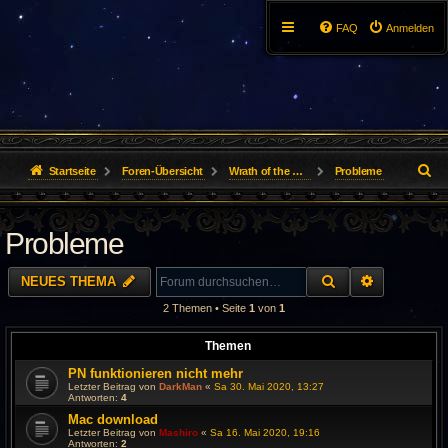
FAQ
Anmelden
S
Startseite
Foren-Übersicht
Wrath of the Lich King
Probleme
u
Probleme
c
h
SUCHE
ERWEITER
NEUES THEMA
e
2 Themen • Seite
1
von
1
Themen
PN funktionieren nicht mehr
Letzter Beitrag von
DarkMan
«
Sa 30. Mai 2020, 13:27
Antworten:
4
Mac download
Letzter Beitrag von
Mashiro
«
Sa 16. Mai 2020, 19:16
Antworten:
2