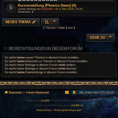
Kurzvorstellung [Phoenix Dawn] (A)
Letzter Beitrag von
Sema86
«
Di 3. Dez 2019, 23:29
Antworten:
1
NEUES THEMA
2 Themen • Seite
1
von
1
GEHE ZU
BERECHTIGUNGEN IN DIESEM FORUM
Du darfst
keine
neuen Themen in diesem Forum erstellen.
Du darfst
keine
Antworten zu Themen in diesem Forum erstellen.
Du darfst deine Beiträge in diesem Forum
nicht
ändern.
Du darfst deine Beiträge in diesem Forum
nicht
löschen.
Du darfst
keine
Dateianhänge in diesem Forum erstellen.
Startseite
Foren-Übersicht
Alle Zeiten sind
UTC+02:00
Powered by
phpBB
® Forum Software © phpBB Limited
Deutsche Übersetzung durch
phpBB.de
Datenschutz
|
Nutzungsbedingungen