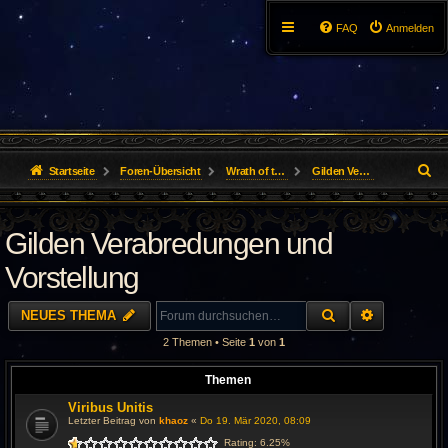
FAQ
Anmelden
S
Startseite
Foren-Übersicht
Wrath of the Lich King
Gilden Verabredungen und Vorstellung
u
Gilden Verabredungen und
c
h
Vorstellung
e
SUCHE
ERWEITER
NEUES THEMA
2 Themen • Seite
1
von
1
Themen
Viribus Unitis
Letzter Beitrag von
khaoz
«
Do 19. Mär 2020, 08:09
Rating: 6.25%