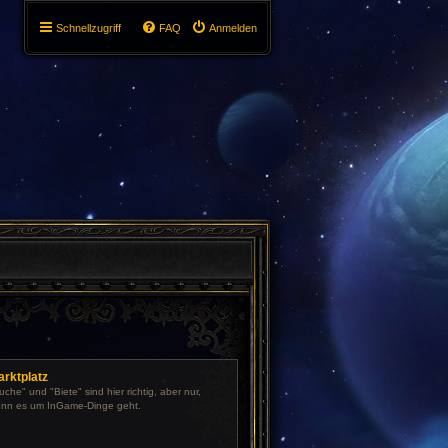
Schnellzugriff
FAQ
Anmelden
arktplatz
uche" und "Biete" sind hier richtig, aber nur,
nn es um InGame-Dinge geht.