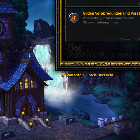
K
Gilden Verabredungen und Vorst
Verabredungen für Instanzen/Raids,
Gildenvorstellungen usw.
(
Themen:
2 |
Startseite
Foren-Übersicht