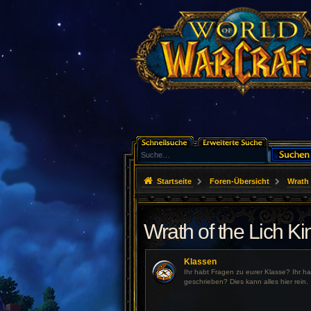
Startseite
Foren-Übersicht
Wrath 
Wrath of the Lich Ki
Klassen
Ihr habt Fragen zu eurer Klasse? Ihr h
geschrieben? Dies kann alles hier rein.