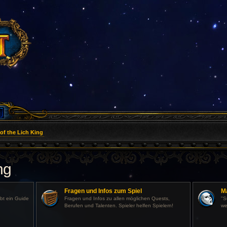
of the Lich King
ng
Fragen und Infos zum Spiel
M
abt ein Guide
Fragen und Infos zu allen möglichen Quests,
"S
Berufen und Talenten. Spieler helfen Spielern!
we