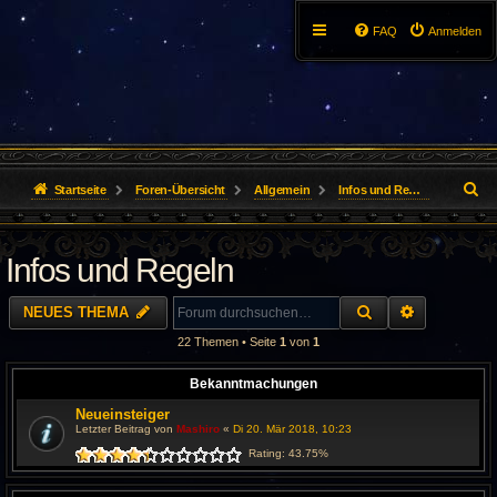
FAQ
Anmelden
S
Startseite
Foren-Übersicht
Allgemein
Infos und Regeln
u
Infos und Regeln
c
h
SUCHE
ERWEITER
NEUES THEMA
e
22 Themen • Seite
1
von
1
Bekanntmachungen
Neueinsteiger
Letzter Beitrag von
Mashiro
«
Di 20. Mär 2018, 10:23
Rating: 43.75%