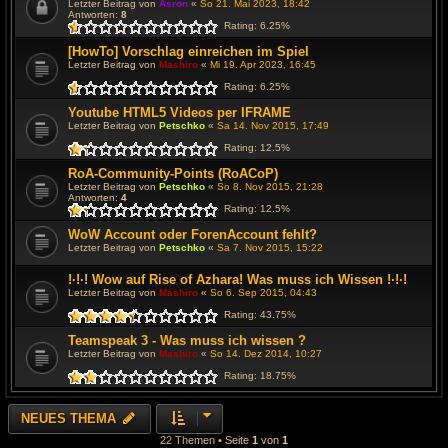
Letzter Beitrag von
Asron
«
So 21. Mai 2023, 18:42
Antworten:
8
Rating: 6.25%
[HowTo] Vorschlag einreichen im Spiel
Letzter Beitrag von
Mashiro
«
Mi 19. Apr 2023, 16:45
Rating: 6.25%
Youtube HTML5 Videos per IFRAME
Letzter Beitrag von
Petschko
«
Sa 14. Nov 2015, 17:49
Rating: 12.5%
RoA-Community-Points (RoACoP)
Letzter Beitrag von
Petschko
«
So 8. Nov 2015, 21:28
Antworten:
4
Rating: 12.5%
WoW Account oder ForenAccount fehlt?
Letzter Beitrag von
Petschko
«
Sa 7. Nov 2015, 15:22
!·!·! Wow auf Rise of Azhara! Was muss ich Wissen !·!·!
Letzter Beitrag von
Mashiro
«
So 6. Sep 2015, 04:43
Rating: 43.75%
Teamspeak 3 - Was muss ich wissen ?
Letzter Beitrag von
Mashiro
«
So 14. Dez 2014, 10:27
Rating: 18.75%
NEUES THEMA
22 Themen • Seite
1
von
1