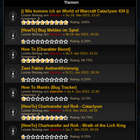
Themen
|| Wie komme ich an World of Warcraft Cataclysm 434 ||
Letzter Beitrag von
Mashiro
«
So 28. Mai 2023, 22:41
Antworten:
2
Rating: 100%
[HowTo] Bug Melden im Spiel
Letzter Beitrag von
Mashiro
«
Mi 19. Apr 2023, 16:32
Rating: 6.25%
How To [Charakter Boost]
Letzter Beitrag von
Mashiro
«
Do 6. Apr 2023, 14:21
Antworten:
1
Rating: 68.75%
Zwei Faktor Authentifizierung
Letzter Beitrag von
Mashiro
«
Di 21. Jun 2022, 20:19
Rating: 6.25%
How To Mantis (Bug Tracker)
Letzter Beitrag von
makrelle
«
Sa 4. Jun 2022, 11:42
Antworten:
1
Rating: 12.5%
[HowTo] Chartransfer auf RoA - Cataclysm
Letzter Beitrag von
Mashiro
«
Fr 6. Nov 2020, 18:35
Antworten:
3
Rating: 93.75%
[HowTo] Chartransfer auf RoA - Wrath of the Lich King
Letzter Beitrag von
Mashiro
«
Sa 7. Mär 2020, 09:26
Rating: 6.25%