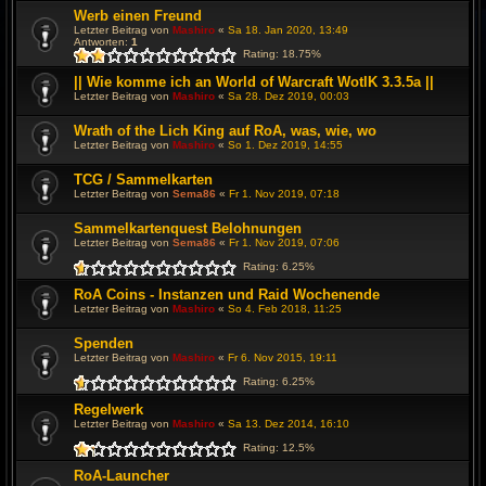
Werb einen Freund
Letzter Beitrag von
Mashiro
«
Sa 18. Jan 2020, 13:49
Antworten:
1
Rating: 18.75%
|| Wie komme ich an World of Warcraft WotlK 3.3.5a ||
Letzter Beitrag von
Mashiro
«
Sa 28. Dez 2019, 00:03
Wrath of the Lich King auf RoA, was, wie, wo
Letzter Beitrag von
Mashiro
«
So 1. Dez 2019, 14:55
TCG / Sammelkarten
Letzter Beitrag von
Sema86
«
Fr 1. Nov 2019, 07:18
Sammelkartenquest Belohnungen
Letzter Beitrag von
Sema86
«
Fr 1. Nov 2019, 07:06
Rating: 6.25%
RoA Coins - Instanzen und Raid Wochenende
Letzter Beitrag von
Mashiro
«
So 4. Feb 2018, 11:25
Spenden
Letzter Beitrag von
Mashiro
«
Fr 6. Nov 2015, 19:11
Rating: 6.25%
Regelwerk
Letzter Beitrag von
Mashiro
«
Sa 13. Dez 2014, 16:10
Rating: 12.5%
RoA-Launcher