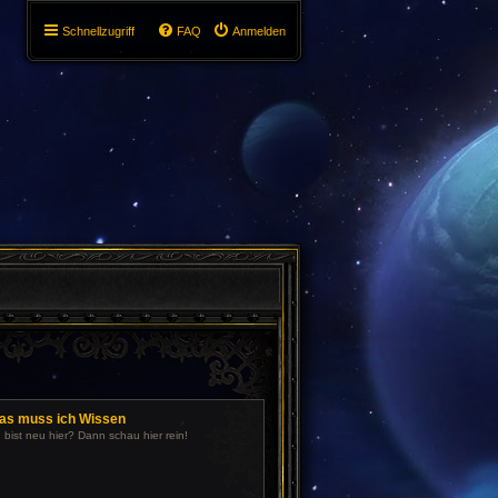
Schnellzugriff
FAQ
Anmelden
as muss ich Wissen
 bist neu hier? Dann schau hier rein!