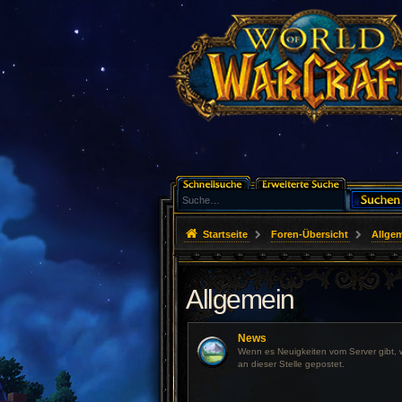
Startseite
Foren-Übersicht
Allge
Allgemein
News
Wenn es Neuigkeiten vom Server gibt, 
an dieser Stelle gepostet.