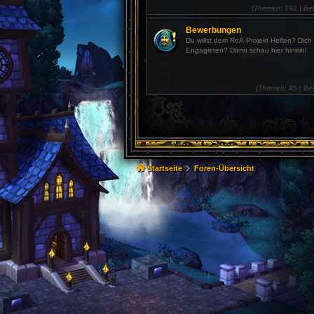
(
Themen:
192 |
Bei
Bewerbungen
Du willst dem RoA-Projekt Helfen? Dich
Engagieren? Dann schau hier hinein!
(
Themen:
45 |
Bei
Startseite
Foren-Übersicht