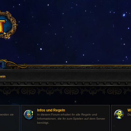
mein
Infos und Regeln
W
werden sie
In diesem Forum erhaltet ihr alle Regeln und
Du
Informationen, die ihr zum Spielen auf dem Server
benötigt.