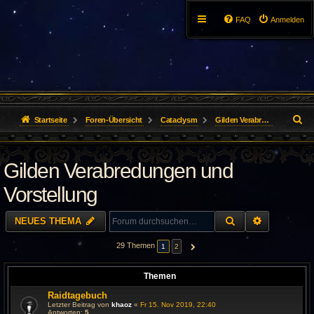
FAQ
Anmelden
S
Startseite
Foren-Übersicht
Cataclysm
Gilden Verabredungen und Vorstellung
u
Gilden Verabredungen und
c
h
Vorstellung
e
SUCHE
ERWEITER
NEUES THEMA
29 Themen
1
2
NÄCHSTE
Themen
Raidtagebuch
Letzter Beitrag von
khaoz
«
Fr 15. Nov 2019, 22:40
Antworten:
5