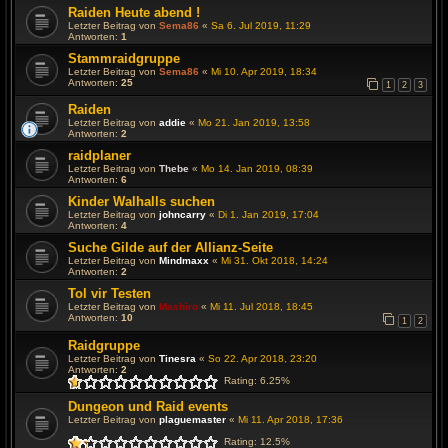
Raiden Heute abend !
Letzter Beitrag von
Sema86
«
Sa 6. Jul 2019, 11:29
Antworten:
1
Stammraidgruppe
Letzter Beitrag von
Sema86
«
Mi 10. Apr 2019, 18:34
Antworten:
25
1
2
3
Raiden
Letzter Beitrag von
addie
«
Mo 21. Jan 2019, 13:58
Antworten:
2
raidplaner
Letzter Beitrag von
Thebe
«
Mo 14. Jan 2019, 08:39
Antworten:
6
Kinder Walhalls suchen
Letzter Beitrag von
johncarry
«
Di 1. Jan 2019, 17:04
Antworten:
4
Suche Gilde auf der Allianz-Seite
Letzter Beitrag von
Mindmaxx
«
Mi 31. Okt 2018, 14:24
Antworten:
2
Tol vir Testen
Letzter Beitrag von
Mashiro
«
Mi 11. Jul 2018, 18:45
Antworten:
10
1
2
Raidgruppe
Letzter Beitrag von
Tinesra
«
So 22. Apr 2018, 23:20
Antworten:
2
Rating: 6.25%
Dungeon und Raid events
Letzter Beitrag von
plaguemaster
«
Mi 11. Apr 2018, 17:36
Rating: 12.5%