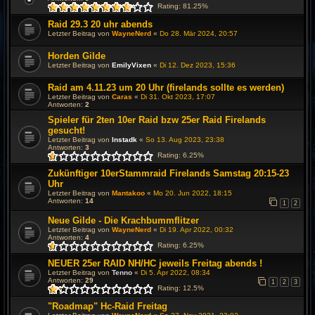
Rating: 81.25%
Raid 29.3 20 uhr abends
Letzter Beitrag von
WayneNerd
«
Do 28. Mär 2024, 20:57
Horden Gilde
Letzter Beitrag von
EmilyVixen
«
Di 12. Dez 2023, 15:36
Raid am 4.11.23 um 20 Uhr (firelands sollte es werden)
Letzter Beitrag von
Caras
«
Di 31. Okt 2023, 17:07
Antworten:
2
Spieler für 2ten 10er Raid bzw 25er Raid Firelands
gesucht!
Letzter Beitrag von
Instadk
«
So 13. Aug 2023, 23:38
Antworten:
3
Rating: 6.25%
Zukünftiger 10erStammraid Firelands Samstag 20:15-23
Uhr
Letzter Beitrag von
Mantakoo
«
Mo 20. Jun 2022, 18:15
Antworten:
14
1
2
Neue Gilde - Die Krachbummflitzer
Letzter Beitrag von
WayneNerd
«
Di 19. Apr 2022, 00:32
Antworten:
4
Rating: 6.25%
NEUER 25er RAID NH/HC jeweils Freitag abends !
Letzter Beitrag von
Tenno
«
Di 5. Apr 2022, 08:34
Antworten:
29
1
2
3
Rating: 12.5%
"Roadmap" Hc-Raid Freitag