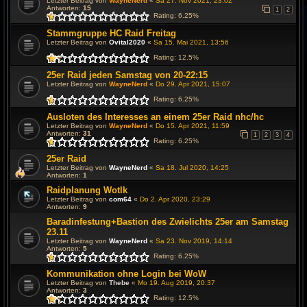
Letzter Beitrag von
WayneNerd
«
Sa 27. Nov 2021, 23:02
Antworten:
15
1
2
Rating: 6.25%
Stammgruppe HC Raid Freitag
Letzter Beitrag von
Ovital2020
«
Sa 15. Mai 2021, 13:56
Rating: 12.5%
25er Raid jeden Samstag von 20-22:15
Letzter Beitrag von
WayneNerd
«
Do 29. Apr 2021, 15:07
Rating: 6.25%
Ausloten des Interesses an einem 25er Raid nhc/hc
Letzter Beitrag von
WayneNerd
«
Do 15. Apr 2021, 11:59
Antworten:
31
1
2
3
4
Rating: 6.25%
25er Raid
Letzter Beitrag von
WayneNerd
«
Sa 18. Jul 2020, 14:25
Antworten:
1
Raidplanung Wotlk
Letzter Beitrag von
com64
«
Do 2. Apr 2020, 23:29
Antworten:
9
Baradinfestung+Bastion des Zwielichts 25er am Samstag
23.11
Letzter Beitrag von
WayneNerd
«
Sa 23. Nov 2019, 14:14
Antworten:
5
Rating: 6.25%
Kommunikation ohne Login bei WoW
Letzter Beitrag von
Thebe
«
Mo 19. Aug 2019, 20:37
Antworten:
3
Rating: 12.5%