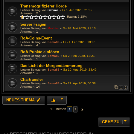
Transmogrifizierer Horde
Letzter Beitrag von
Bahima
«
Fr 5. Jun 2020, 21:32
Antworten:
2
Rating: 6.25%
Server Fragen
Letzter Beitrag von
Mashiro
«
Do 28. Mai 2020, 21:10
Antworten:
1
RoA-Coins-Event
Letzter Beitrag von
Sema86
«
Fr 21. Feb 2020, 19:06
Antworten:
4
RoA Punkte einlösen
Letzter Beitrag von
Sema86
«
So 2. Feb 2020, 12:21
Antworten:
1
Das Licht der Morgendämmerung
Letzter Beitrag von
Sema86
«
Sa 10. Aug 2019, 23:49
Antworten:
1
Chartransfer
Letzter Beitrag von
Sema86
«
Sa 27. Apr 2019, 00:38
Antworten:
14
1
2
NEUES THEMA
50 Themen
1
2
NÄCHSTE
GEHE ZU