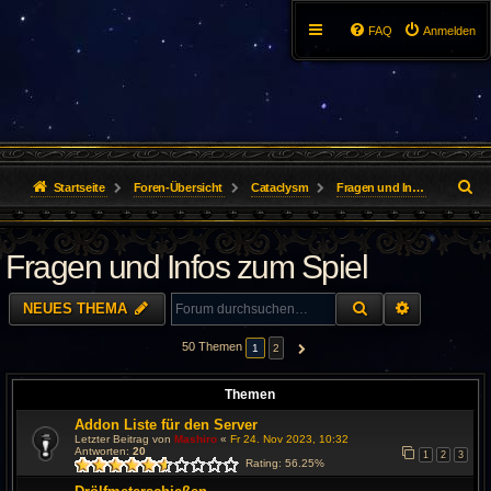
FAQ
Anmelden
S
Startseite
Foren-Übersicht
Cataclysm
Fragen und Infos zum Spiel
u
Fragen und Infos zum Spiel
c
h
SUCHE
ERWEITER
NEUES THEMA
e
50 Themen
1
2
NÄCHSTE
Themen
Addon Liste für den Server
Letzter Beitrag von
Mashiro
«
Fr 24. Nov 2023, 10:32
Antworten:
20
1
2
3
Rating: 56.25%