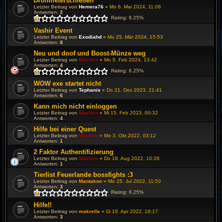
Drölfmeterschießen
Letzter Beitrag von
Hemera76
«
Mo 6. Mai 2024, 11:06
Antworten:
2
Rating: 6.25%
Vashir Event
Letzter Beitrag von
Exodiahd
«
Mo 25. Mär 2024, 15:53
Antworten:
8
Neu und doof und Boost-Münze weg
Letzter Beitrag von
Mashiro
«
Mo 5. Feb 2024, 13:42
Antworten:
4
Rating: 6.25%
WOW exe startet nicht
Letzter Beitrag von
Tephanis
«
Do 21. Dez 2023, 21:41
Antworten:
6
Kann mich nicht einloggen
Letzter Beitrag von
Mashiro
«
Mi 15. Feb 2023, 00:32
Antworten:
4
Hilfe bei einer Quest
Letzter Beitrag von
Mashiro
«
Mo 3. Okt 2022, 03:12
Antworten:
1
2 Faktor Authentifizierung
Letzter Beitrag von
Mashiro
«
Do 18. Aug 2022, 10:28
Antworten:
1
Tierlist Feuerlande bossfights :3
Letzter Beitrag von
Mantakoo
«
Mo 25. Jul 2022, 11:50
Antworten:
3
Rating: 6.25%
Hilfe!!
Letzter Beitrag von
makrelle
«
Di 19. Apr 2022, 18:17
Antworten:
3