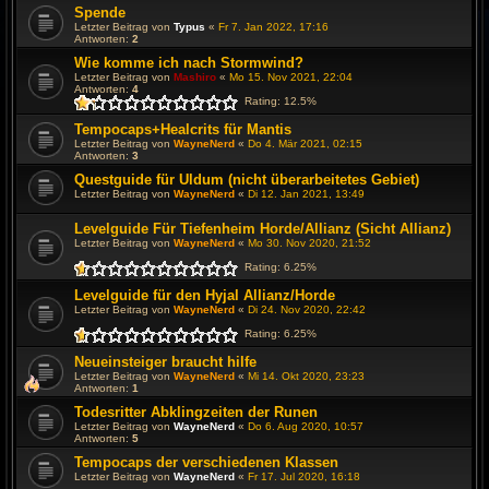
Spende
Letzter Beitrag von
Typus
«
Fr 7. Jan 2022, 17:16
Antworten:
2
Wie komme ich nach Stormwind?
Letzter Beitrag von
Mashiro
«
Mo 15. Nov 2021, 22:04
Antworten:
4
Rating: 12.5%
Tempocaps+Healcrits für Mantis
Letzter Beitrag von
WayneNerd
«
Do 4. Mär 2021, 02:15
Antworten:
3
Questguide für Uldum (nicht überarbeitetes Gebiet)
Letzter Beitrag von
WayneNerd
«
Di 12. Jan 2021, 13:49
Levelguide Für Tiefenheim Horde/Allianz (Sicht Allianz)
Letzter Beitrag von
WayneNerd
«
Mo 30. Nov 2020, 21:52
Rating: 6.25%
Levelguide für den Hyjal Allianz/Horde
Letzter Beitrag von
WayneNerd
«
Di 24. Nov 2020, 22:42
Rating: 6.25%
Neueinsteiger braucht hilfe
Letzter Beitrag von
WayneNerd
«
Mi 14. Okt 2020, 23:23
Antworten:
1
Todesritter Abklingzeiten der Runen
Letzter Beitrag von
WayneNerd
«
Do 6. Aug 2020, 10:57
Antworten:
5
Tempocaps der verschiedenen Klassen
Letzter Beitrag von
WayneNerd
«
Fr 17. Jul 2020, 16:18