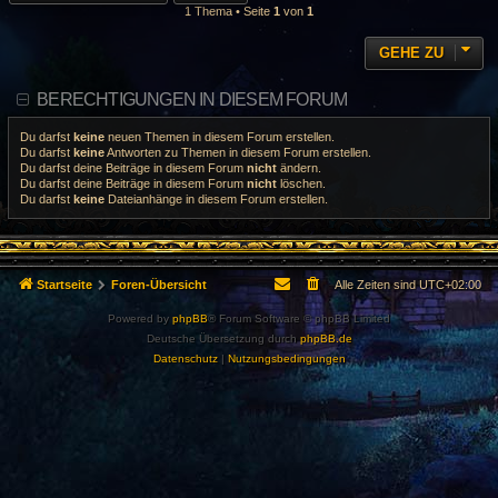
1 Thema • Seite
1
von
1
GEHE ZU
BERECHTIGUNGEN IN DIESEM FORUM
Du darfst
keine
neuen Themen in diesem Forum erstellen.
Du darfst
keine
Antworten zu Themen in diesem Forum erstellen.
Du darfst deine Beiträge in diesem Forum
nicht
ändern.
Du darfst deine Beiträge in diesem Forum
nicht
löschen.
Du darfst
keine
Dateianhänge in diesem Forum erstellen.
Startseite
Foren-Übersicht
Alle Zeiten sind
UTC+02:00
Powered by
phpBB
® Forum Software © phpBB Limited
Deutsche Übersetzung durch
phpBB.de
Datenschutz
|
Nutzungsbedingungen