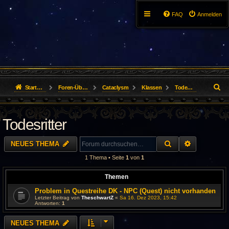
FAQ
Anmelden
S
Startseite
Foren-Übersicht
Cataclysm
Klassen
Todesritter
u
Todesritter
c
h
SUCHE
ERWEITER
NEUES THEMA
e
1 Thema • Seite
1
von
1
Themen
Problem in Questreihe DK - NPC (Quest) nicht vorhanden
Letzter Beitrag von
TheschwartZ
«
Sa 16. Dez 2023, 15:42
Antworten:
1
NEUES THEMA