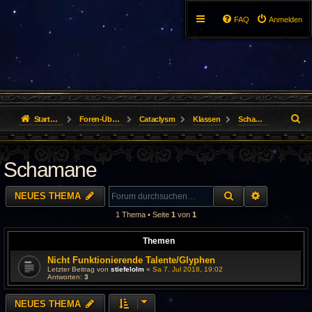
FAQ
Anmelden
S
Startseite
Foren-Übersicht
Cataclysm
Klassen
Schamane
u
Schamane
c
h
SUCHE
ERWEITER
NEUES THEMA
e
1 Thema • Seite
1
von
1
Themen
Nicht Funktionierende Talente/Glyphen
Letzter Beitrag von
stiefelolm
«
Sa 7. Jul 2018, 19:02
Antworten:
3
NEUES THEMA