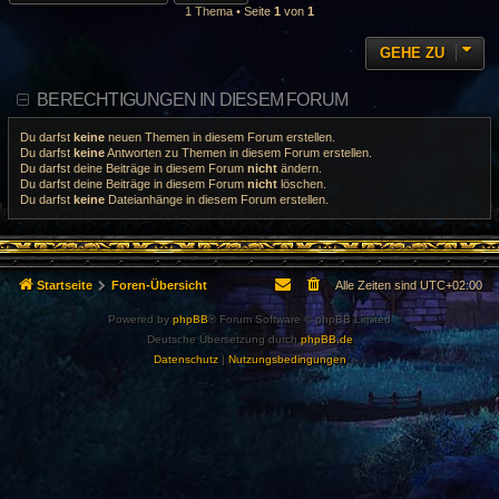
1 Thema • Seite
1
von
1
GEHE ZU
BERECHTIGUNGEN IN DIESEM FORUM
Du darfst
keine
neuen Themen in diesem Forum erstellen.
Du darfst
keine
Antworten zu Themen in diesem Forum erstellen.
Du darfst deine Beiträge in diesem Forum
nicht
ändern.
Du darfst deine Beiträge in diesem Forum
nicht
löschen.
Du darfst
keine
Dateianhänge in diesem Forum erstellen.
Startseite
Foren-Übersicht
Alle Zeiten sind
UTC+02:00
Powered by
phpBB
® Forum Software © phpBB Limited
Deutsche Übersetzung durch
phpBB.de
Datenschutz
|
Nutzungsbedingungen