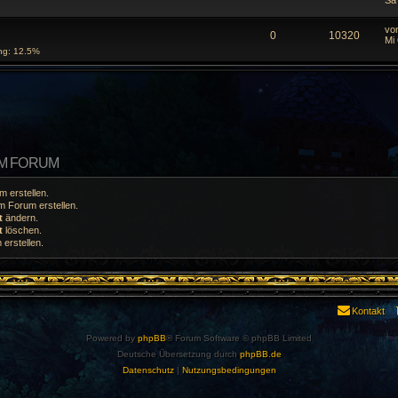
Sa
vo
0
10320
Mi 
ng: 12.5%
EM FORUM
 erstellen.
 Forum erstellen.
t
ändern.
t
löschen.
erstellen.
Kontakt
Powered by
phpBB
® Forum Software © phpBB Limited
Deutsche Übersetzung durch
phpBB.de
Datenschutz
|
Nutzungsbedingungen