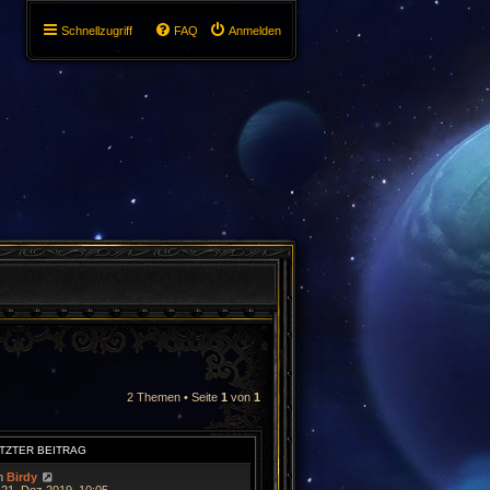
Schnellzugriff
FAQ
Anmelden
2 Themen • Seite
1
von
1
TZTER BEITRAG
n
Birdy