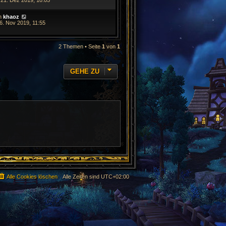
 21. Dez 2019, 10:05
n
khaoz
6. Nov 2019, 11:55
2 Themen • Seite
1
von
1
GEHE ZU
Alle Cookies löschen
Alle Zeiten sind
UTC+02:00