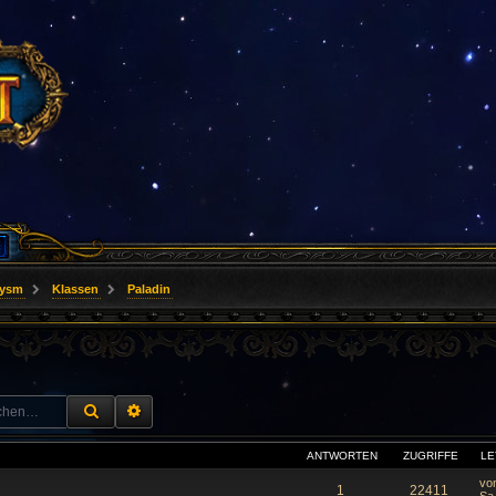
lysm
Klassen
Paladin
SUCHE
ERWEITERTE SUCHE
ANTWORTEN
ZUGRIFFE
LE
vo
1
22411