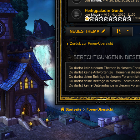
von
Mateck
»
Fr 20. Dez 2019, 18:19
Heiligpaladin Guide
von
khaoz
»
Mi 6. Nov 2019, 11:55
Rati
NEUES THEMA
Zurück zur Foren-Übersicht
BERECHTIGUNGEN IN DIES
Du darfst
keine
neuen Themen in diesem Forum
Du darfst
keine
Antworten zu Themen in diesem
Du darfst deine Beiträge in diesem Forum
nich
Du darfst deine Beiträge in diesem Forum
nich
Du darfst
keine
Dateianhänge in diesem Forum 
Startseite
Foren-Übersicht