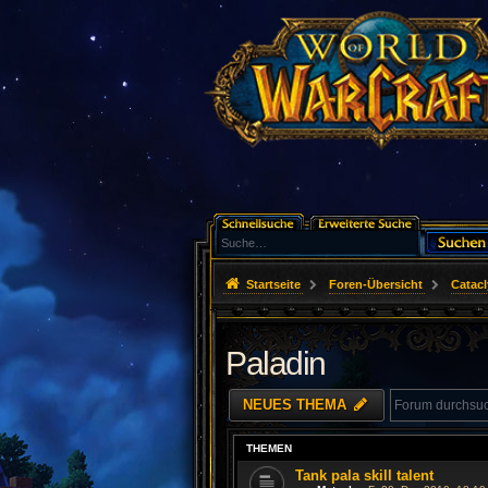
Startseite
Foren-Übersicht
Catac
Paladin
NEUES THEMA
THEMEN
Tank pala skill talent