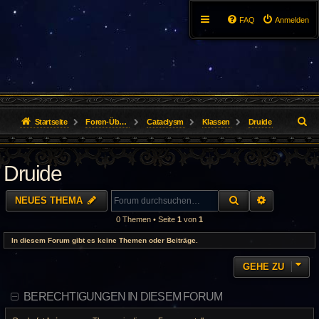
FAQ
Anmelden
S
Startseite
Foren-Übersicht
Cataclysm
Klassen
Druide
u
Druide
c
h
SUCHE
ERWEITER
NEUES THEMA
e
0 Themen • Seite
1
von
1
In diesem Forum gibt es keine Themen oder Beiträge.
GEHE ZU
BERECHTIGUNGEN IN DIESEM FORUM