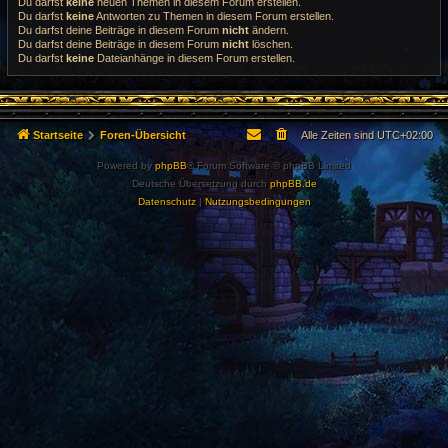
Du darfst
keine
neuen Themen in diesem Forum erstellen.
Du darfst
keine
Antworten zu Themen in diesem Forum erstellen.
Du darfst deine Beiträge in diesem Forum
nicht
ändern.
Du darfst deine Beiträge in diesem Forum
nicht
löschen.
Du darfst
keine
Dateianhänge in diesem Forum erstellen.
Startseite
Foren-Übersicht
Alle Zeiten sind
UTC+02:00
Powered by
phpBB
® Forum Software © phpBB Limited
Deutsche Übersetzung durch
phpBB.de
Datenschutz
|
Nutzungsbedingungen