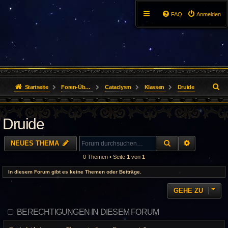
FAQ
Anmelden
S
Startseite
Foren-Übersicht
Cataclysm
Klassen
Druide
u
Druide
c
h
SUCHE
ERWEITER
NEUES THEMA
e
0 Themen • Seite
1
von
1
In diesem Forum gibt es keine Themen oder Beiträge.
GEHE ZU
BERECHTIGUNGEN IN DIESEM FORUM