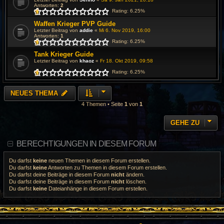
Antworten:
2
Rating: 6.25%
Waffen Krieger PVP Guide
Letzter Beitrag von
addie
«
Mi 6. Nov 2019, 16:00
Antworten:
1
Rating: 6.25%
Tank Krieger Guide
Letzter Beitrag von
khaoz
«
Fr 18. Okt 2019, 09:58
Rating: 6.25%
NEUES THEMA
4 Themen • Seite
1
von
1
GEHE ZU
BERECHTIGUNGEN IN DIESEM FORUM
Du darfst
keine
neuen Themen in diesem Forum erstellen.
Du darfst
keine
Antworten zu Themen in diesem Forum erstellen.
Du darfst deine Beiträge in diesem Forum
nicht
ändern.
Du darfst deine Beiträge in diesem Forum
nicht
löschen.
Du darfst
keine
Dateianhänge in diesem Forum erstellen.