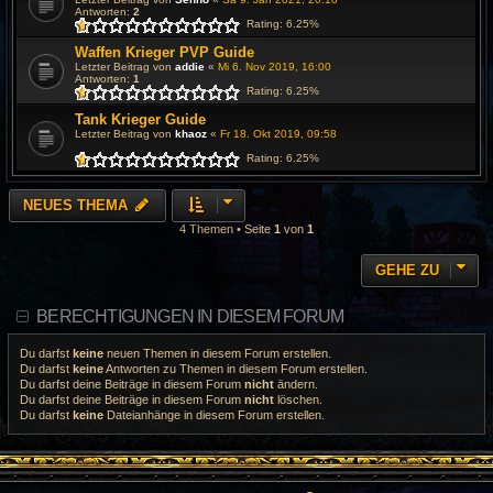
Antworten:
2
Rating: 6.25%
Waffen Krieger PVP Guide
Letzter Beitrag von
addie
«
Mi 6. Nov 2019, 16:00
Antworten:
1
Rating: 6.25%
Tank Krieger Guide
Letzter Beitrag von
khaoz
«
Fr 18. Okt 2019, 09:58
Rating: 6.25%
NEUES THEMA
4 Themen • Seite
1
von
1
GEHE ZU
BERECHTIGUNGEN IN DIESEM FORUM
Du darfst
keine
neuen Themen in diesem Forum erstellen.
Du darfst
keine
Antworten zu Themen in diesem Forum erstellen.
Du darfst deine Beiträge in diesem Forum
nicht
ändern.
Du darfst deine Beiträge in diesem Forum
nicht
löschen.
Du darfst
keine
Dateianhänge in diesem Forum erstellen.