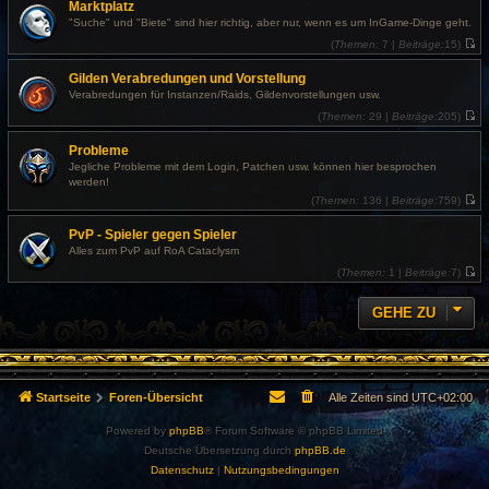
Marktplatz
e
u
i
e
"Suche" und "Biete" sind hier richtig, aber nur, wenn es um InGame-Dinge geht.
t
s
r
t
(
Themen:
7 |
Beiträge:
15)
a
e
N
g
r
e
Gilden Verabredungen und Vorstellung
B
u
e
e
Verabredungen für Instanzen/Raids, Gildenvorstellungen usw.
i
s
t
t
(
Themen:
29 |
Beiträge:
205)
r
e
N
a
r
e
Probleme
g
B
u
e
e
Jegliche Probleme mit dem Login, Patchen usw. können hier besprochen
i
s
werden!
t
t
r
e
(
Themen:
136 |
Beiträge:
759)
a
r
N
g
B
e
PvP - Spieler gegen Spieler
e
u
i
e
Alles zum PvP auf RoA Cataclysm
t
s
r
t
(
Themen:
1 |
Beiträge:
7)
a
e
N
g
r
e
B
u
GEHE ZU
e
e
i
s
t
t
r
e
a
r
g
B
e
Startseite
Foren-Übersicht
Alle Zeiten sind
UTC+02:00
i
t
r
Powered by
phpBB
® Forum Software © phpBB Limited
a
Deutsche Übersetzung durch
phpBB.de
g
Datenschutz
|
Nutzungsbedingungen