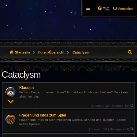
FAQ
Anmelden
S
Startseite
Foren-Übersicht
Cataclysm
u
Cataclysm
c
h
Klassen
e
Ihr habt Fragen zu eurer Klasse? Ihr habt ein Guide geschrieben? Dies kann
alles hier rein.
(
Themen:
12 |
Beiträge:
40)
N
e
Fragen und Infos zum Spiel
u
e
Fragen und Infos zu allen möglichen Quests, Berufen und Talenten. Spieler
s
helfen Spielern!
t
e
(
Themen:
50 |
Beiträge:
234)
r
N
B
e