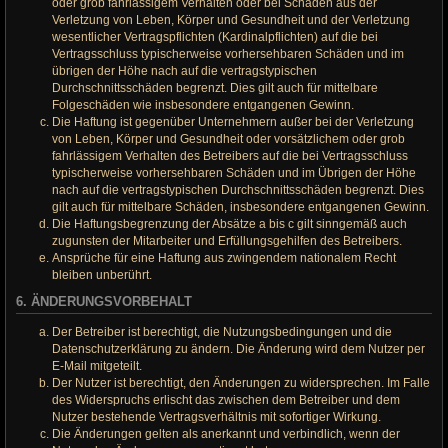
oder grob fahrlässigem Verhalten oder bei Schäden aus der
Verletzung von Leben, Körper und Gesundheit und der Verletzung
wesentlicher Vertragspflichten (Kardinalpflichten) auf die bei
Vertragsschluss typischerweise vorhersehbaren Schäden und im
übrigen der Höhe nach auf die vertragstypischen
Durchschnittsschäden begrenzt. Dies gilt auch für mittelbare
Folgeschäden wie insbesondere entgangenen Gewinn.
Die Haftung ist gegenüber Unternehmern außer bei der Verletzung
von Leben, Körper und Gesundheit oder vorsätzlichem oder grob
fahrlässigem Verhalten des Betreibers auf die bei Vertragsschluss
typischerweise vorhersehbaren Schäden und im Übrigen der Höhe
nach auf die vertragstypischen Durchschnittsschäden begrenzt. Dies
gilt auch für mittelbare Schäden, insbesondere entgangenen Gewinn.
Die Haftungsbegrenzung der Absätze a bis c gilt sinngemäß auch
zugunsten der Mitarbeiter und Erfüllungsgehilfen des Betreibers.
Ansprüche für eine Haftung aus zwingendem nationalem Recht
bleiben unberührt.
6. ÄNDERUNGSVORBEHALT
Der Betreiber ist berechtigt, die Nutzungsbedingungen und die
Datenschutzerklärung zu ändern. Die Änderung wird dem Nutzer per
E-Mail mitgeteilt.
Der Nutzer ist berechtigt, den Änderungen zu widersprechen. Im Falle
des Widerspruchs erlischt das zwischen dem Betreiber und dem
Nutzer bestehende Vertragsverhältnis mit sofortiger Wirkung.
Die Änderungen gelten als anerkannt und verbindlich, wenn der