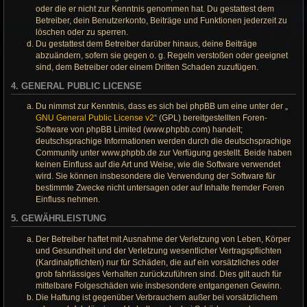
oder die er nicht zur Kenntnis genommen hat. Du gestattest dem
Betreiber, dein Benutzerkonto, Beiträge und Funktionen jederzeit zu
löschen oder zu sperren.
Du gestattest dem Betreiber darüber hinaus, deine Beiträge
abzuändern, sofern sie gegen o. g. Regeln verstoßen oder geeignet
sind, dem Betreiber oder einem Dritten Schaden zuzufügen.
4. GENERAL PUBLIC LICENSE
Du nimmst zur Kenntnis, dass es sich bei phpBB um eine unter der „
GNU General Public License v2
“ (GPL) bereitgestellten Foren-
Software von phpBB Limited (www.phpbb.com) handelt;
deutschsprachige Informationen werden durch die deutschsprachige
Community unter www.phpbb.de zur Verfügung gestellt. Beide haben
keinen Einfluss auf die Art und Weise, wie die Software verwendet
wird. Sie können insbesondere die Verwendung der Software für
bestimmte Zwecke nicht untersagen oder auf Inhalte fremder Foren
Einfluss nehmen.
5. GEWÄHRLEISTUNG
Der Betreiber haftet mit Ausnahme der Verletzung von Leben, Körper
und Gesundheit und der Verletzung wesentlicher Vertragspflichten
(Kardinalpflichten) nur für Schäden, die auf ein vorsätzliches oder
grob fahrlässiges Verhalten zurückzuführen sind. Dies gilt auch für
mittelbare Folgeschäden wie insbesondere entgangenen Gewinn.
Die Haftung ist gegenüber Verbrauchern außer bei vorsätzlichem