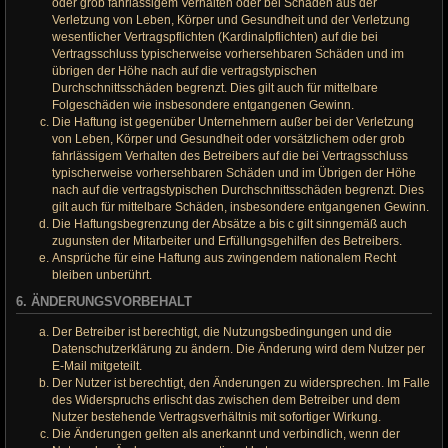
oder grob fahrlässigem Verhalten oder bei Schäden aus der
Verletzung von Leben, Körper und Gesundheit und der Verletzung
wesentlicher Vertragspflichten (Kardinalpflichten) auf die bei
Vertragsschluss typischerweise vorhersehbaren Schäden und im
übrigen der Höhe nach auf die vertragstypischen
Durchschnittsschäden begrenzt. Dies gilt auch für mittelbare
Folgeschäden wie insbesondere entgangenen Gewinn.
Die Haftung ist gegenüber Unternehmern außer bei der Verletzung
von Leben, Körper und Gesundheit oder vorsätzlichem oder grob
fahrlässigem Verhalten des Betreibers auf die bei Vertragsschluss
typischerweise vorhersehbaren Schäden und im Übrigen der Höhe
nach auf die vertragstypischen Durchschnittsschäden begrenzt. Dies
gilt auch für mittelbare Schäden, insbesondere entgangenen Gewinn.
Die Haftungsbegrenzung der Absätze a bis c gilt sinngemäß auch
zugunsten der Mitarbeiter und Erfüllungsgehilfen des Betreibers.
Ansprüche für eine Haftung aus zwingendem nationalem Recht
bleiben unberührt.
6. ÄNDERUNGSVORBEHALT
Der Betreiber ist berechtigt, die Nutzungsbedingungen und die
Datenschutzerklärung zu ändern. Die Änderung wird dem Nutzer per
E-Mail mitgeteilt.
Der Nutzer ist berechtigt, den Änderungen zu widersprechen. Im Falle
des Widerspruchs erlischt das zwischen dem Betreiber und dem
Nutzer bestehende Vertragsverhältnis mit sofortiger Wirkung.
Die Änderungen gelten als anerkannt und verbindlich, wenn der