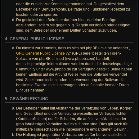
oder die er nicht zur Kenntnis genommen hat. Du gestattest dem
Betreiber, dein Benutzerkonto, Beiträge und Funktionen jederzeit zu
löschen oder zu sperren.
Du gestattest dem Betreiber darüber hinaus, deine Beiträge
abzuändern, sofern sie gegen o. g. Regeln verstoßen oder geeignet
sind, dem Betreiber oder einem Dritten Schaden zuzufügen.
4. GENERAL PUBLIC LICENSE
Du nimmst zur Kenntnis, dass es sich bei phpBB um eine unter der „
GNU General Public License v2
“ (GPL) bereitgestellten Foren-
Software von phpBB Limited (www.phpbb.com) handelt;
deutschsprachige Informationen werden durch die deutschsprachige
Community unter www.phpbb.de zur Verfügung gestellt. Beide haben
keinen Einfluss auf die Art und Weise, wie die Software verwendet
wird. Sie können insbesondere die Verwendung der Software für
bestimmte Zwecke nicht untersagen oder auf Inhalte fremder Foren
Einfluss nehmen.
5. GEWÄHRLEISTUNG
Der Betreiber haftet mit Ausnahme der Verletzung von Leben, Körper
und Gesundheit und der Verletzung wesentlicher Vertragspflichten
(Kardinalpflichten) nur für Schäden, die auf ein vorsätzliches oder
grob fahrlässiges Verhalten zurückzuführen sind. Dies gilt auch für
mittelbare Folgeschäden wie insbesondere entgangenen Gewinn.
Die Haftung ist gegenüber Verbrauchern außer bei vorsätzlichem