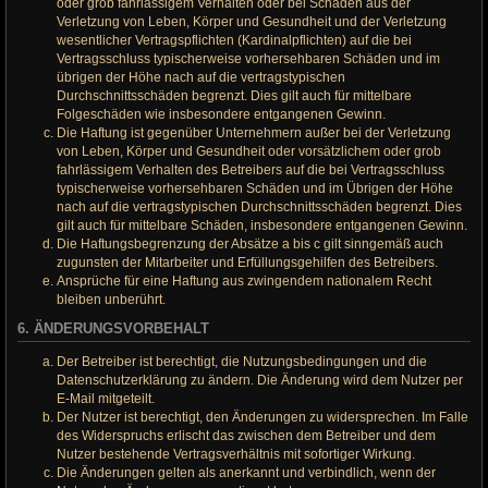
oder grob fahrlässigem Verhalten oder bei Schäden aus der
Verletzung von Leben, Körper und Gesundheit und der Verletzung
wesentlicher Vertragspflichten (Kardinalpflichten) auf die bei
Vertragsschluss typischerweise vorhersehbaren Schäden und im
übrigen der Höhe nach auf die vertragstypischen
Durchschnittsschäden begrenzt. Dies gilt auch für mittelbare
Folgeschäden wie insbesondere entgangenen Gewinn.
Die Haftung ist gegenüber Unternehmern außer bei der Verletzung
von Leben, Körper und Gesundheit oder vorsätzlichem oder grob
fahrlässigem Verhalten des Betreibers auf die bei Vertragsschluss
typischerweise vorhersehbaren Schäden und im Übrigen der Höhe
nach auf die vertragstypischen Durchschnittsschäden begrenzt. Dies
gilt auch für mittelbare Schäden, insbesondere entgangenen Gewinn.
Die Haftungsbegrenzung der Absätze a bis c gilt sinngemäß auch
zugunsten der Mitarbeiter und Erfüllungsgehilfen des Betreibers.
Ansprüche für eine Haftung aus zwingendem nationalem Recht
bleiben unberührt.
6. ÄNDERUNGSVORBEHALT
Der Betreiber ist berechtigt, die Nutzungsbedingungen und die
Datenschutzerklärung zu ändern. Die Änderung wird dem Nutzer per
E-Mail mitgeteilt.
Der Nutzer ist berechtigt, den Änderungen zu widersprechen. Im Falle
des Widerspruchs erlischt das zwischen dem Betreiber und dem
Nutzer bestehende Vertragsverhältnis mit sofortiger Wirkung.
Die Änderungen gelten als anerkannt und verbindlich, wenn der