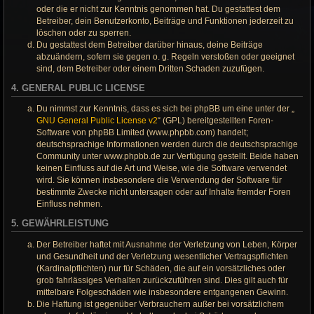
oder die er nicht zur Kenntnis genommen hat. Du gestattest dem
Betreiber, dein Benutzerkonto, Beiträge und Funktionen jederzeit zu
löschen oder zu sperren.
Du gestattest dem Betreiber darüber hinaus, deine Beiträge
abzuändern, sofern sie gegen o. g. Regeln verstoßen oder geeignet
sind, dem Betreiber oder einem Dritten Schaden zuzufügen.
4. GENERAL PUBLIC LICENSE
Du nimmst zur Kenntnis, dass es sich bei phpBB um eine unter der „
GNU General Public License v2
“ (GPL) bereitgestellten Foren-
Software von phpBB Limited (www.phpbb.com) handelt;
deutschsprachige Informationen werden durch die deutschsprachige
Community unter www.phpbb.de zur Verfügung gestellt. Beide haben
keinen Einfluss auf die Art und Weise, wie die Software verwendet
wird. Sie können insbesondere die Verwendung der Software für
bestimmte Zwecke nicht untersagen oder auf Inhalte fremder Foren
Einfluss nehmen.
5. GEWÄHRLEISTUNG
Der Betreiber haftet mit Ausnahme der Verletzung von Leben, Körper
und Gesundheit und der Verletzung wesentlicher Vertragspflichten
(Kardinalpflichten) nur für Schäden, die auf ein vorsätzliches oder
grob fahrlässiges Verhalten zurückzuführen sind. Dies gilt auch für
mittelbare Folgeschäden wie insbesondere entgangenen Gewinn.
Die Haftung ist gegenüber Verbrauchern außer bei vorsätzlichem