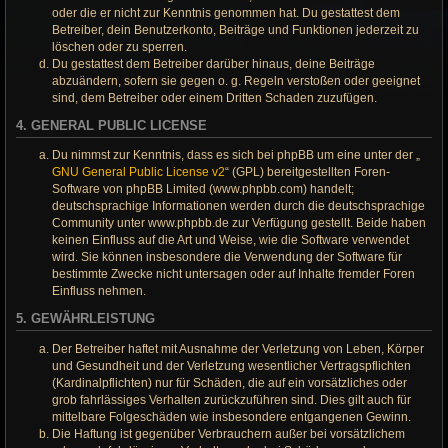
oder die er nicht zur Kenntnis genommen hat. Du gestattest dem
Betreiber, dein Benutzerkonto, Beiträge und Funktionen jederzeit zu
löschen oder zu sperren.
Du gestattest dem Betreiber darüber hinaus, deine Beiträge
abzuändern, sofern sie gegen o. g. Regeln verstoßen oder geeignet
sind, dem Betreiber oder einem Dritten Schaden zuzufügen.
4. GENERAL PUBLIC LICENSE
Du nimmst zur Kenntnis, dass es sich bei phpBB um eine unter der „
GNU General Public License v2
“ (GPL) bereitgestellten Foren-
Software von phpBB Limited (www.phpbb.com) handelt;
deutschsprachige Informationen werden durch die deutschsprachige
Community unter www.phpbb.de zur Verfügung gestellt. Beide haben
keinen Einfluss auf die Art und Weise, wie die Software verwendet
wird. Sie können insbesondere die Verwendung der Software für
bestimmte Zwecke nicht untersagen oder auf Inhalte fremder Foren
Einfluss nehmen.
5. GEWÄHRLEISTUNG
Der Betreiber haftet mit Ausnahme der Verletzung von Leben, Körper
und Gesundheit und der Verletzung wesentlicher Vertragspflichten
(Kardinalpflichten) nur für Schäden, die auf ein vorsätzliches oder
grob fahrlässiges Verhalten zurückzuführen sind. Dies gilt auch für
mittelbare Folgeschäden wie insbesondere entgangenen Gewinn.
Die Haftung ist gegenüber Verbrauchern außer bei vorsätzlichem