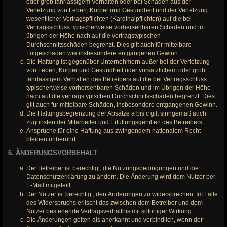
oder grob fahrlässigem Verhalten oder bei Schäden aus der
Verletzung von Leben, Körper und Gesundheit und der Verletzung
wesentlicher Vertragspflichten (Kardinalpflichten) auf die bei
Vertragsschluss typischerweise vorhersehbaren Schäden und im
übrigen der Höhe nach auf die vertragstypischen
Durchschnittsschäden begrenzt. Dies gilt auch für mittelbare
Folgeschäden wie insbesondere entgangenen Gewinn.
Die Haftung ist gegenüber Unternehmern außer bei der Verletzung
von Leben, Körper und Gesundheit oder vorsätzlichem oder grob
fahrlässigem Verhalten des Betreibers auf die bei Vertragsschluss
typischerweise vorhersehbaren Schäden und im Übrigen der Höhe
nach auf die vertragstypischen Durchschnittsschäden begrenzt. Dies
gilt auch für mittelbare Schäden, insbesondere entgangenen Gewinn.
Die Haftungsbegrenzung der Absätze a bis c gilt sinngemäß auch
zugunsten der Mitarbeiter und Erfüllungsgehilfen des Betreibers.
Ansprüche für eine Haftung aus zwingendem nationalem Recht
bleiben unberührt.
6. ÄNDERUNGSVORBEHALT
Der Betreiber ist berechtigt, die Nutzungsbedingungen und die
Datenschutzerklärung zu ändern. Die Änderung wird dem Nutzer per
E-Mail mitgeteilt.
Der Nutzer ist berechtigt, den Änderungen zu widersprechen. Im Falle
des Widerspruchs erlischt das zwischen dem Betreiber und dem
Nutzer bestehende Vertragsverhältnis mit sofortiger Wirkung.
Die Änderungen gelten als anerkannt und verbindlich, wenn der