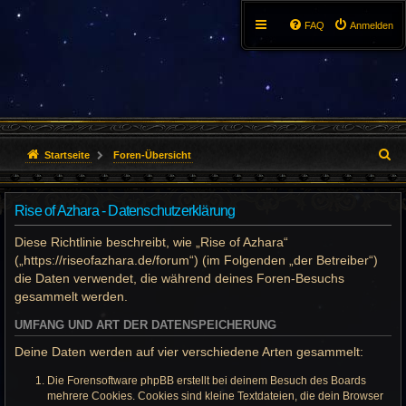
FAQ
Anmelden
S
Startseite
Foren-Übersicht
u
Rise of Azhara - Datenschutzerklärung
c
Diese Richtlinie beschreibt, wie „Rise of Azhara“
h
(„https://riseofazhara.de/forum“) (im Folgenden „der Betreiber“)
e
die Daten verwendet, die während deines Foren-Besuchs
gesammelt werden.
UMFANG UND ART DER DATENSPEICHERUNG
Deine Daten werden auf vier verschiedene Arten gesammelt:
Die Forensoftware phpBB erstellt bei deinem Besuch des Boards
mehrere Cookies. Cookies sind kleine Textdateien, die dein Browser