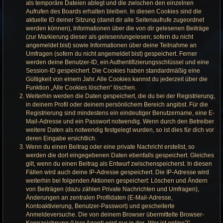
als temporäre Dateien ablegt und die zwischen den einzelnen
Aufrufen des Boards erhalten bleiben. In diesen Cookies sind die
aktuelle ID deiner Sitzung (damit dir alle Seitenaufrufe zugeordnet
werden können), Informationen über die von dir gelesenen Beiträge
(zur Markierung dieser als gelesen/ungelesen; sofern du nicht
angemeldet bist) sowie Informationen über deine Teilnahme an
Umfragen (sofern du nicht angemeldet bist) gespeichert. Ferner
werden deine Benutzer-ID, ein Authentifizierungsschlüssel und eine
Session-ID gespeichert. Die Cookies haben standardmäßig eine
Gültigkeit von einem Jahr. Alle Cookies kannst du jederzeit über die
Funktion „Alle Cookies löschen“ löschen.
Weiterhin werden die Daten gespeichert, die du bei der Registrierung,
in deinem Profil oder deinem persönlichem Bereich angibst. Für die
Registrierung sind mindestens ein eindeutiger Benutzername, eine E-
Mail-Adresse und ein Passwort notwendig. Wenn durch den Betreiber
weitere Daten als notwendig festgelegt wurden, so ist dies für dich vor
deren Eingabe ersichtlich.
Wenn du einen Beitrag oder eine private Nachricht erstellst, so
werden die dort eingegebenen Daten ebenfalls gespeichert. Gleiches
gilt, wenn du einen Beitrag als Entwurf zwischenspeicherst. In diesen
Fällen wird auch deine IP-Adresse gespeichert. Die IP-Adresse wird
weiterhin bei folgenden Aktionen gespeichert: Löschen und Ändern
von Beiträgen (dazu zählen Private Nachrichten und Umfragen),
Änderungen an zentralen Profildaten (E-Mail-Adresse,
Kontoaktivierung, Benutzer-Passwort) und gescheiterte
Anmeldeversuche. Die von deinem Browser übermittelte Browser-