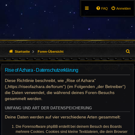
FAQ
Anmelden
S
Startseite
Foren-Übersicht
u
Rise of Azhara - Datenschutzerklärung
c
Diese Richtlinie beschreibt, wie „Rise of Azhara“
h
(„https://riseofazhara.de/forum“) (im Folgenden „der Betreiber“)
e
die Daten verwendet, die während deines Foren-Besuchs
gesammelt werden.
UMFANG UND ART DER DATENSPEICHERUNG
Deine Daten werden auf vier verschiedene Arten gesammelt:
Die Forensoftware phpBB erstellt bei deinem Besuch des Boards
mehrere Cookies. Cookies sind kleine Textdateien, die dein Browser