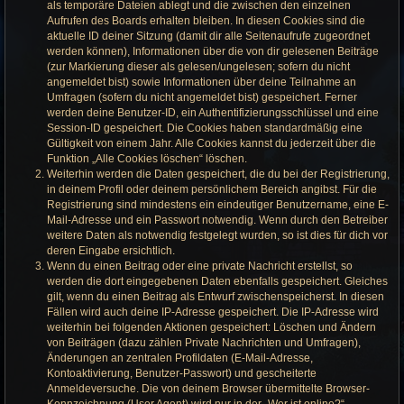
als temporäre Dateien ablegt und die zwischen den einzelnen
Aufrufen des Boards erhalten bleiben. In diesen Cookies sind die
aktuelle ID deiner Sitzung (damit dir alle Seitenaufrufe zugeordnet
werden können), Informationen über die von dir gelesenen Beiträge
(zur Markierung dieser als gelesen/ungelesen; sofern du nicht
angemeldet bist) sowie Informationen über deine Teilnahme an
Umfragen (sofern du nicht angemeldet bist) gespeichert. Ferner
werden deine Benutzer-ID, ein Authentifizierungsschlüssel und eine
Session-ID gespeichert. Die Cookies haben standardmäßig eine
Gültigkeit von einem Jahr. Alle Cookies kannst du jederzeit über die
Funktion „Alle Cookies löschen“ löschen.
Weiterhin werden die Daten gespeichert, die du bei der Registrierung,
in deinem Profil oder deinem persönlichem Bereich angibst. Für die
Registrierung sind mindestens ein eindeutiger Benutzername, eine E-
Mail-Adresse und ein Passwort notwendig. Wenn durch den Betreiber
weitere Daten als notwendig festgelegt wurden, so ist dies für dich vor
deren Eingabe ersichtlich.
Wenn du einen Beitrag oder eine private Nachricht erstellst, so
werden die dort eingegebenen Daten ebenfalls gespeichert. Gleiches
gilt, wenn du einen Beitrag als Entwurf zwischenspeicherst. In diesen
Fällen wird auch deine IP-Adresse gespeichert. Die IP-Adresse wird
weiterhin bei folgenden Aktionen gespeichert: Löschen und Ändern
von Beiträgen (dazu zählen Private Nachrichten und Umfragen),
Änderungen an zentralen Profildaten (E-Mail-Adresse,
Kontoaktivierung, Benutzer-Passwort) und gescheiterte
Anmeldeversuche. Die von deinem Browser übermittelte Browser-