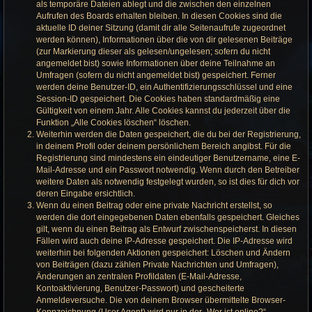
als temporäre Dateien ablegt und die zwischen den einzelnen
Aufrufen des Boards erhalten bleiben. In diesen Cookies sind die
aktuelle ID deiner Sitzung (damit dir alle Seitenaufrufe zugeordnet
werden können), Informationen über die von dir gelesenen Beiträge
(zur Markierung dieser als gelesen/ungelesen; sofern du nicht
angemeldet bist) sowie Informationen über deine Teilnahme an
Umfragen (sofern du nicht angemeldet bist) gespeichert. Ferner
werden deine Benutzer-ID, ein Authentifizierungsschlüssel und eine
Session-ID gespeichert. Die Cookies haben standardmäßig eine
Gültigkeit von einem Jahr. Alle Cookies kannst du jederzeit über die
Funktion „Alle Cookies löschen“ löschen.
Weiterhin werden die Daten gespeichert, die du bei der Registrierung,
in deinem Profil oder deinem persönlichem Bereich angibst. Für die
Registrierung sind mindestens ein eindeutiger Benutzername, eine E-
Mail-Adresse und ein Passwort notwendig. Wenn durch den Betreiber
weitere Daten als notwendig festgelegt wurden, so ist dies für dich vor
deren Eingabe ersichtlich.
Wenn du einen Beitrag oder eine private Nachricht erstellst, so
werden die dort eingegebenen Daten ebenfalls gespeichert. Gleiches
gilt, wenn du einen Beitrag als Entwurf zwischenspeicherst. In diesen
Fällen wird auch deine IP-Adresse gespeichert. Die IP-Adresse wird
weiterhin bei folgenden Aktionen gespeichert: Löschen und Ändern
von Beiträgen (dazu zählen Private Nachrichten und Umfragen),
Änderungen an zentralen Profildaten (E-Mail-Adresse,
Kontoaktivierung, Benutzer-Passwort) und gescheiterte
Anmeldeversuche. Die von deinem Browser übermittelte Browser-