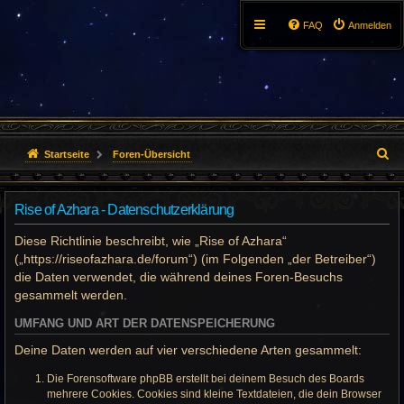
FAQ
Anmelden
S
Startseite
Foren-Übersicht
u
Rise of Azhara - Datenschutzerklärung
c
Diese Richtlinie beschreibt, wie „Rise of Azhara“
h
(„https://riseofazhara.de/forum“) (im Folgenden „der Betreiber“)
e
die Daten verwendet, die während deines Foren-Besuchs
gesammelt werden.
UMFANG UND ART DER DATENSPEICHERUNG
Deine Daten werden auf vier verschiedene Arten gesammelt:
Die Forensoftware phpBB erstellt bei deinem Besuch des Boards
mehrere Cookies. Cookies sind kleine Textdateien, die dein Browser