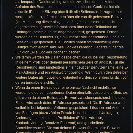
als temporäre Dateien ablegt und die zwischen den einzelnen
Aufrufen des Boards erhalten bleiben. In diesen Cookies sind die
aktuelle ID deiner Sitzung (damit dir alle Seitenaufrufe zugeordnet
werden können), Informationen über die von dir gelesenen Beiträge
(zur Markierung dieser als gelesen/ungelesen; sofern du nicht
angemeldet bist) sowie Informationen über deine Teilnahme an
Umfragen (sofern du nicht angemeldet bist) gespeichert. Ferner
werden deine Benutzer-ID, ein Authentifizierungsschlüssel und eine
Session-ID gespeichert. Die Cookies haben standardmäßig eine
Gültigkeit von einem Jahr. Alle Cookies kannst du jederzeit über die
Funktion „Alle Cookies löschen“ löschen.
Weiterhin werden die Daten gespeichert, die du bei der Registrierung,
in deinem Profil oder deinem persönlichem Bereich angibst. Für die
Registrierung sind mindestens ein eindeutiger Benutzername, eine E-
Mail-Adresse und ein Passwort notwendig. Wenn durch den Betreiber
weitere Daten als notwendig festgelegt wurden, so ist dies für dich vor
deren Eingabe ersichtlich.
Wenn du einen Beitrag oder eine private Nachricht erstellst, so
werden die dort eingegebenen Daten ebenfalls gespeichert. Gleiches
gilt, wenn du einen Beitrag als Entwurf zwischenspeicherst. In diesen
Fällen wird auch deine IP-Adresse gespeichert. Die IP-Adresse wird
weiterhin bei folgenden Aktionen gespeichert: Löschen und Ändern
von Beiträgen (dazu zählen Private Nachrichten und Umfragen),
Änderungen an zentralen Profildaten (E-Mail-Adresse,
Kontoaktivierung, Benutzer-Passwort) und gescheiterte
Anmeldeversuche. Die von deinem Browser übermittelte Browser-