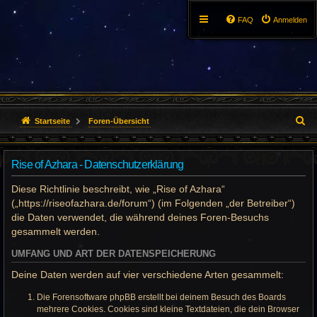
FAQ
Anmelden
S
Startseite
Foren-Übersicht
u
Rise of Azhara - Datenschutzerklärung
c
Diese Richtlinie beschreibt, wie „Rise of Azhara“
h
(„https://riseofazhara.de/forum“) (im Folgenden „der Betreiber“)
e
die Daten verwendet, die während deines Foren-Besuchs
gesammelt werden.
UMFANG UND ART DER DATENSPEICHERUNG
Deine Daten werden auf vier verschiedene Arten gesammelt:
Die Forensoftware phpBB erstellt bei deinem Besuch des Boards
mehrere Cookies. Cookies sind kleine Textdateien, die dein Browser