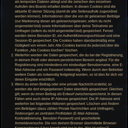
als temporäre Dateien ablegt und die zwischen den einzelnen
Aufrufen des Boards erhalten bleiben. In diesen Cookies sind die
aktuelle ID deiner Sitzung (damit dir alle Seitenaufrufe zugeordnet
werden können), Informationen über die von dir gelesenen Beiträge
(zur Markierung dieser als gelesen/ungelesen; sofern du nicht
angemeldet bist) sowie Informationen über deine Teilnahme an
Umfragen (sofern du nicht angemeldet bist) gespeichert. Ferner
werden deine Benutzer-ID, ein Authentifizierungsschlüssel und eine
Session-ID gespeichert. Die Cookies haben standardmäßig eine
Gültigkeit von einem Jahr. Alle Cookies kannst du jederzeit über die
Funktion „Alle Cookies löschen“ löschen.
Weiterhin werden die Daten gespeichert, die du bei der Registrierung,
in deinem Profil oder deinem persönlichem Bereich angibst. Für die
Registrierung sind mindestens ein eindeutiger Benutzername, eine E-
Mail-Adresse und ein Passwort notwendig. Wenn durch den Betreiber
weitere Daten als notwendig festgelegt wurden, so ist dies für dich vor
deren Eingabe ersichtlich.
Wenn du einen Beitrag oder eine private Nachricht erstellst, so
werden die dort eingegebenen Daten ebenfalls gespeichert. Gleiches
gilt, wenn du einen Beitrag als Entwurf zwischenspeicherst. In diesen
Fällen wird auch deine IP-Adresse gespeichert. Die IP-Adresse wird
weiterhin bei folgenden Aktionen gespeichert: Löschen und Ändern
von Beiträgen (dazu zählen Private Nachrichten und Umfragen),
Änderungen an zentralen Profildaten (E-Mail-Adresse,
Kontoaktivierung, Benutzer-Passwort) und gescheiterte
Anmeldeversuche. Die von deinem Browser übermittelte Browser-