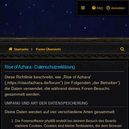
FAQ
Anmelden
S
Startseite
Foren-Übersicht
u
Rise of Azhara - Datenschutzerklärung
c
Diese Richtlinie beschreibt, wie „Rise of Azhara“
h
(„https://riseofazhara.de/forum“) (im Folgenden „der Betreiber“)
e
die Daten verwendet, die während deines Foren-Besuchs
gesammelt werden.
UMFANG UND ART DER DATENSPEICHERUNG
Deine Daten werden auf vier verschiedene Arten gesammelt:
Die Forensoftware phpBB erstellt bei deinem Besuch des Boards
mehrere Cookies. Cookies sind kleine Textdateien, die dein Browser