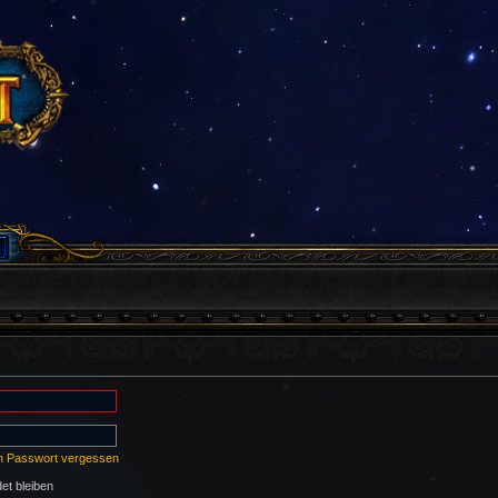
n Passwort vergessen
t bleiben