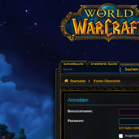
Startseite
Foren-Übersicht
Anmelden
Benutzername:
Passwort:
Ich habe mei
Angemelde