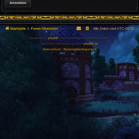
Startseite
Foren-Übersicht
Alle Zeiten sind
UTC+02:00
Powered by
phpBB
® Forum Software © phpBB Limited
Deutsche Übersetzung durch
phpBB.de
Datenschutz
|
Nutzungsbedingungen