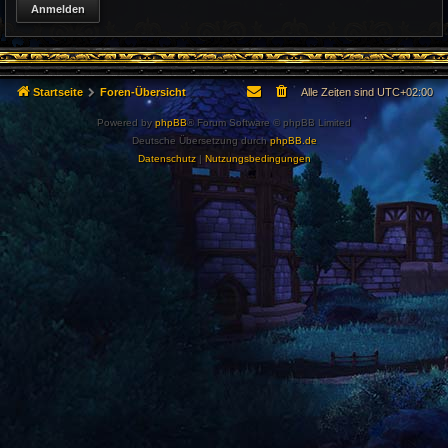
Startseite
Foren-Übersicht
Alle Zeiten sind
UTC+02:00
Powered by
phpBB
® Forum Software © phpBB Limited
Deutsche Übersetzung durch
phpBB.de
Datenschutz
|
Nutzungsbedingungen