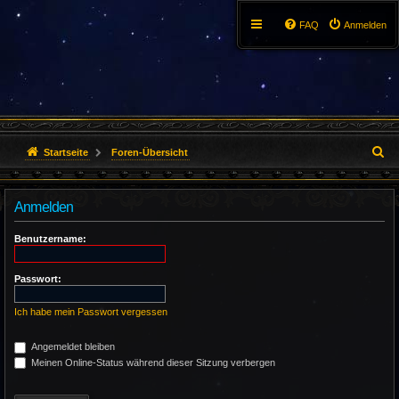
FAQ
Anmelden
S
Startseite
Foren-Übersicht
u
Anmelden
c
h
Benutzername:
e
Passwort:
Ich habe mein Passwort vergessen
Angemeldet bleiben
Meinen Online-Status während dieser Sitzung verbergen