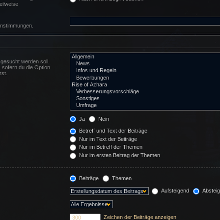
eilweise
reinstimmungen.
gesucht werden soll.
 sofern du die Option
rst.
Ja
Nein
Betreff und Text der Beiträge
Nur im Text der Beiträge
Nur im Betreff der Themen
Nur im ersten Beitrag der Themen
Beiträge
Themen
Aufsteigend
Abstei
Zeichen der Beiträge anzeigen