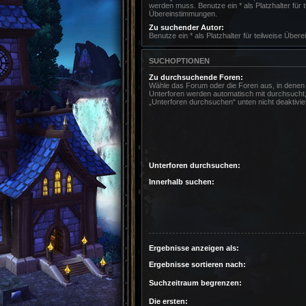
werden muss. Benutze ein * als Platzhalter für t
Übereinstimmungen.
Zu suchender Autor:
Benutze ein * als Platzhalter für teilweise Übe
SUCHOPTIONEN
Zu durchsuchende Foren:
Wähle das Forum oder die Foren aus, in denen 
Unterforen werden automatisch mit durchsucht,
„Unterforen durchsuchen“ unten nicht deaktivie
Unterforen durchsuchen:
Innerhalb suchen:
Ergebnisse anzeigen als:
Ergebnisse sortieren nach:
Suchzeitraum begrenzen:
Die ersten: