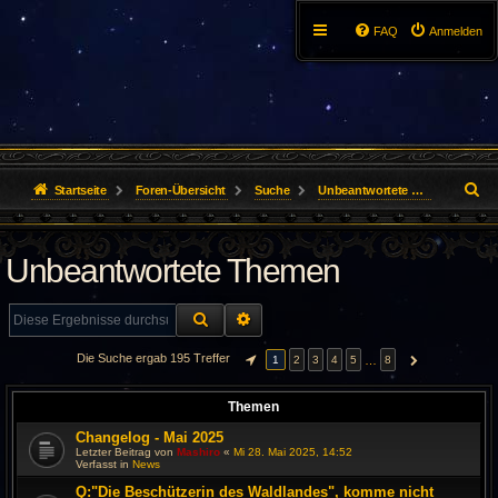
FAQ
Anmelden
S
Startseite
Foren-Übersicht
Suche
Unbeantwortete Themen
u
Unbeantwortete Themen
c
h
SUCHE
ERWEITERTE SUCHE
e
Die Suche ergab 195 Treffer
…
1
2
3
4
5
8
SEITE
1
VON
8
NÄCHSTE
Themen
Changelog - Mai 2025
Letzter Beitrag von
Mashiro
«
Mi 28. Mai 2025, 14:52
Verfasst in
News
Q:"Die Beschützerin des Waldlandes", komme nicht