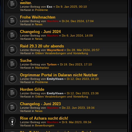
weiter.
Letzter Beitrag von
Esc
«
Do 9. Jan 2025, 00:10
Verfasst in
Probleme
Frohe Weihnachten
Letzter Beitrag von
Mashiro
«
Di 24. Dez 2024, 17:04
Verfasst in
News
Changelog - Juni 2024
Letzter Beitrag von
Mashiro
«
Do 6. Jun 2024, 14:09
Verfasst in
News
Raid 29.3 20 uhr abends
Letzter Beitrag von
WayneNerd
«
Do 28. Mär 2024, 20:57
Verfasst in
Gilden Verabredungen und Vorstellung
Suche
Letzter Beitrag von
Tyrbon
«
Di 19. Dez 2023, 17:10
Verfasst in
Marktplatz
Orgrimmar Portal in Dalaran nicht Nutzbar
Letzter Beitrag von
EmilyVixen
«
Di 12. Dez 2023, 16:20
Verfasst in
Probleme
Horden Gilde
Letzter Beitrag von
EmilyVixen
«
Di 12. Dez 2023, 15:36
Verfasst in
Gilden Verabredungen und Vorstellung
Changelog - Juni 2023
Letzter Beitrag von
Mashiro
«
Do 22. Jun 2023, 19:34
Verfasst in
News
Rise of Azhara sucht dich!
Letzter Beitrag von
Mashiro
«
Di 9. Mai 2023, 09:34
Verfasst in
Bewerbungen