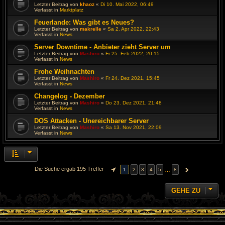
Letzter Beitrag von
khaoz
«
Di 10. Mai 2022, 06:49
Verfasst in
Marktplatz
Feuerlande: Was gibt es Neues?
Letzter Beitrag von
makrelle
«
Sa 2. Apr 2022, 22:43
Verfasst in
News
Server Downtime - Anbieter zieht Server um
Letzter Beitrag von
Mashiro
«
Fr 25. Feb 2022, 20:15
Verfasst in
News
Frohe Weihnachten
Letzter Beitrag von
Mashiro
«
Fr 24. Dez 2021, 15:45
Verfasst in
News
Changelog - Dezember
Letzter Beitrag von
Mashiro
«
Do 23. Dez 2021, 21:48
Verfasst in
News
DOS Attacken - Unereichbarer Server
Letzter Beitrag von
Mashiro
«
Sa 13. Nov 2021, 22:09
Verfasst in
News
Die Suche ergab 195 Treffer
…
1
2
3
4
5
8
SEITE
1
VON
8
NÄCHSTE
GEHE ZU