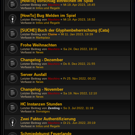
[HowTo] Vorschlag einreichen im Spiel
Letzter Beitrag von
Mashiro
«
Mi 19. Apr 2023, 16:45
Verfasst in
Infos und Regeln
[HowTo] Bug Melden im Spiel
Letzter Beitrag von
Mashiro
«
Mi 19. Apr 2023, 16:32
Verfasst in
Infos und Regeln
[SUCHE] Buch der Glyphenbeherrschung (Cata)
Letzter Beitrag von
Claine
«
Mi 11. Jan 2023, 19:39
Verfasst in
Marktplatz
Frohe Weihnachten
Letzter Beitrag von
Mashiro
«
Sa 24. Dez 2022, 19:16
Verfasst in
News
Changelog - Dezember
Letzter Beitrag von
Mashiro
«
Do 8. Dez 2022, 21:55
Verfasst in
News
Server Ausfall
Letzter Beitrag von
Mashiro
«
Fr 25. Nov 2022, 00:22
Verfasst in
News
Changelog - November
Letzter Beitrag von
Mashiro
«
Sa 19. Nov 2022, 12:10
Verfasst in
News
HC Instanzen Stunden
Letzter Beitrag von
Zemling
«
So 3. Jul 2022, 11:19
Verfasst in
Sonstiges
Zwei Faktor Authentifizierung
Letzter Beitrag von
Mashiro
«
Di 21. Jun 2022, 20:19
Verfasst in
Infos und Regeln
Schmiedekunst Feuerlande