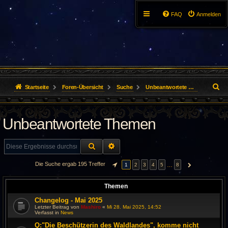
FAQ
Anmelden
S
Startseite
Foren-Übersicht
Suche
Unbeantwortete Themen
u
Unbeantwortete Themen
c
h
SUCHE
ERWEITERTE SUCHE
e
Die Suche ergab 195 Treffer
…
1
2
3
4
5
8
SEITE
1
VON
8
NÄCHSTE
Themen
Changelog - Mai 2025
Letzter Beitrag von
Mashiro
«
Mi 28. Mai 2025, 14:52
Verfasst in
News
Q:"Die Beschützerin des Waldlandes", komme nicht