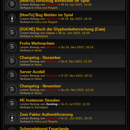
[HowTo] Vorschlag einreichen im Spiel
Letzter Beitrag von
Mashiro
«
Mi 19. Apr 2023, 16:45
Verfasst in
Infos und Regeln
[HowTo] Bug Melden im Spiel
Letzter Beitrag von
Mashiro
«
Mi 19. Apr 2023, 16:32
Verfasst in
Infos und Regeln
[SUCHE] Buch der Glyphenbeherrschung (Cata)
Letzter Beitrag von
Claine
«
Mi 11. Jan 2023, 19:39
Verfasst in
Marktplatz
Frohe Weihnachten
Letzter Beitrag von
Mashiro
«
Sa 24. Dez 2022, 19:16
Verfasst in
News
Changelog - Dezember
Letzter Beitrag von
Mashiro
«
Do 8. Dez 2022, 21:55
Verfasst in
News
Server Ausfall
Letzter Beitrag von
Mashiro
«
Fr 25. Nov 2022, 00:22
Verfasst in
News
Changelog - November
Letzter Beitrag von
Mashiro
«
Sa 19. Nov 2022, 12:10
Verfasst in
News
HC Instanzen Stunden
Letzter Beitrag von
Zemling
«
So 3. Jul 2022, 11:19
Verfasst in
Sonstiges
Zwei Faktor Authentifizierung
Letzter Beitrag von
Mashiro
«
Di 21. Jun 2022, 20:19
Verfasst in
Infos und Regeln
Schmiedekunst Feuerlande