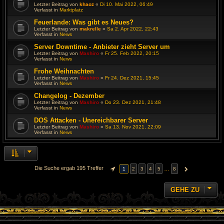
Letzter Beitrag von
khaoz
«
Di 10. Mai 2022, 06:49
Verfasst in
Marktplatz
Feuerlande: Was gibt es Neues?
Letzter Beitrag von
makrelle
«
Sa 2. Apr 2022, 22:43
Verfasst in
News
Server Downtime - Anbieter zieht Server um
Letzter Beitrag von
Mashiro
«
Fr 25. Feb 2022, 20:15
Verfasst in
News
Frohe Weihnachten
Letzter Beitrag von
Mashiro
«
Fr 24. Dez 2021, 15:45
Verfasst in
News
Changelog - Dezember
Letzter Beitrag von
Mashiro
«
Do 23. Dez 2021, 21:48
Verfasst in
News
DOS Attacken - Unereichbarer Server
Letzter Beitrag von
Mashiro
«
Sa 13. Nov 2021, 22:09
Verfasst in
News
Die Suche ergab 195 Treffer
…
1
2
3
4
5
8
SEITE
1
VON
8
NÄCHSTE
GEHE ZU