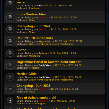
weiter.
Letzter Beitrag von
Esc
«
Do 9. Jan 2025, 00:10
Verfasst in
Probleme
Frohe Weihnachten
Letzter Beitrag von
Mashiro
«
Di 24. Dez 2024, 17:04
Verfasst in
News
Changelog - Juni 2024
Letzter Beitrag von
Mashiro
«
Do 6. Jun 2024, 14:09
Verfasst in
News
Raid 29.3 20 uhr abends
Letzter Beitrag von
WayneNerd
«
Do 28. Mär 2024, 20:57
Verfasst in
Gilden Verabredungen und Vorstellung
Suche
Letzter Beitrag von
Tyrbon
«
Di 19. Dez 2023, 17:10
Verfasst in
Marktplatz
Orgrimmar Portal in Dalaran nicht Nutzbar
Letzter Beitrag von
EmilyVixen
«
Di 12. Dez 2023, 16:20
Verfasst in
Probleme
Horden Gilde
Letzter Beitrag von
EmilyVixen
«
Di 12. Dez 2023, 15:36
Verfasst in
Gilden Verabredungen und Vorstellung
Changelog - Juni 2023
Letzter Beitrag von
Mashiro
«
Do 22. Jun 2023, 19:34
Verfasst in
News
Rise of Azhara sucht dich!
Letzter Beitrag von
Mashiro
«
Di 9. Mai 2023, 09:34
Verfasst in
Bewerbungen