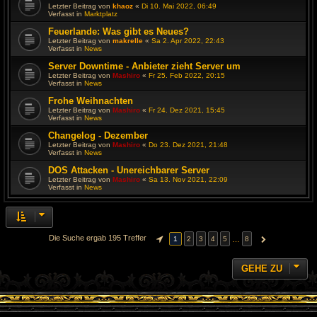
Letzter Beitrag von
khaoz
«
Di 10. Mai 2022, 06:49
Verfasst in
Marktplatz
Feuerlande: Was gibt es Neues?
Letzter Beitrag von
makrelle
«
Sa 2. Apr 2022, 22:43
Verfasst in
News
Server Downtime - Anbieter zieht Server um
Letzter Beitrag von
Mashiro
«
Fr 25. Feb 2022, 20:15
Verfasst in
News
Frohe Weihnachten
Letzter Beitrag von
Mashiro
«
Fr 24. Dez 2021, 15:45
Verfasst in
News
Changelog - Dezember
Letzter Beitrag von
Mashiro
«
Do 23. Dez 2021, 21:48
Verfasst in
News
DOS Attacken - Unereichbarer Server
Letzter Beitrag von
Mashiro
«
Sa 13. Nov 2021, 22:09
Verfasst in
News
Die Suche ergab 195 Treffer
…
1
2
3
4
5
8
SEITE
1
VON
8
NÄCHSTE
GEHE ZU