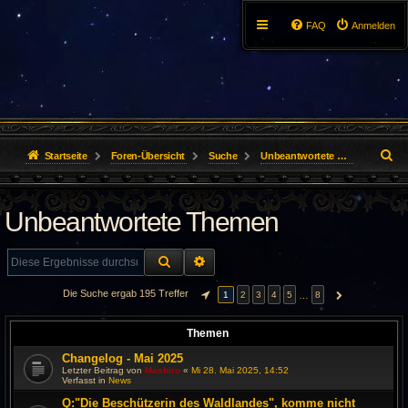
FAQ
Anmelden
S
Startseite
Foren-Übersicht
Suche
Unbeantwortete Themen
u
Unbeantwortete Themen
c
h
SUCHE
ERWEITERTE SUCHE
e
Die Suche ergab 195 Treffer
…
1
2
3
4
5
8
SEITE
1
VON
8
NÄCHSTE
Themen
Changelog - Mai 2025
Letzter Beitrag von
Mashiro
«
Mi 28. Mai 2025, 14:52
Verfasst in
News
Q:"Die Beschützerin des Waldlandes", komme nicht