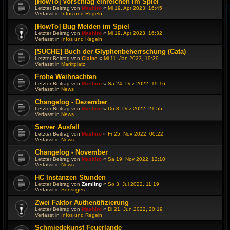
[HowTo] Vorschlag einreichen im Spiel
Letzter Beitrag von
Mashiro
«
Mi 19. Apr 2023, 16:45
Verfasst in
Infos und Regeln
[HowTo] Bug Melden im Spiel
Letzter Beitrag von
Mashiro
«
Mi 19. Apr 2023, 16:32
Verfasst in
Infos und Regeln
[SUCHE] Buch der Glyphenbeherrschung (Cata)
Letzter Beitrag von
Claine
«
Mi 11. Jan 2023, 19:39
Verfasst in
Marktplatz
Frohe Weihnachten
Letzter Beitrag von
Mashiro
«
Sa 24. Dez 2022, 19:16
Verfasst in
News
Changelog - Dezember
Letzter Beitrag von
Mashiro
«
Do 8. Dez 2022, 21:55
Verfasst in
News
Server Ausfall
Letzter Beitrag von
Mashiro
«
Fr 25. Nov 2022, 00:22
Verfasst in
News
Changelog - November
Letzter Beitrag von
Mashiro
«
Sa 19. Nov 2022, 12:10
Verfasst in
News
HC Instanzen Stunden
Letzter Beitrag von
Zemling
«
So 3. Jul 2022, 11:19
Verfasst in
Sonstiges
Zwei Faktor Authentifizierung
Letzter Beitrag von
Mashiro
«
Di 21. Jun 2022, 20:19
Verfasst in
Infos und Regeln
Schmiedekunst Feuerlande