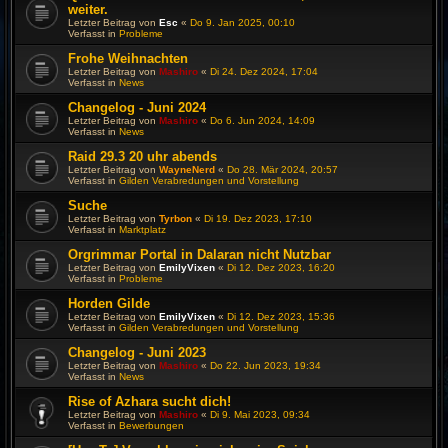
weiter.
Letzter Beitrag von
Esc
«
Do 9. Jan 2025, 00:10
Verfasst in
Probleme
Frohe Weihnachten
Letzter Beitrag von
Mashiro
«
Di 24. Dez 2024, 17:04
Verfasst in
News
Changelog - Juni 2024
Letzter Beitrag von
Mashiro
«
Do 6. Jun 2024, 14:09
Verfasst in
News
Raid 29.3 20 uhr abends
Letzter Beitrag von
WayneNerd
«
Do 28. Mär 2024, 20:57
Verfasst in
Gilden Verabredungen und Vorstellung
Suche
Letzter Beitrag von
Tyrbon
«
Di 19. Dez 2023, 17:10
Verfasst in
Marktplatz
Orgrimmar Portal in Dalaran nicht Nutzbar
Letzter Beitrag von
EmilyVixen
«
Di 12. Dez 2023, 16:20
Verfasst in
Probleme
Horden Gilde
Letzter Beitrag von
EmilyVixen
«
Di 12. Dez 2023, 15:36
Verfasst in
Gilden Verabredungen und Vorstellung
Changelog - Juni 2023
Letzter Beitrag von
Mashiro
«
Do 22. Jun 2023, 19:34
Verfasst in
News
Rise of Azhara sucht dich!
Letzter Beitrag von
Mashiro
«
Di 9. Mai 2023, 09:34
Verfasst in
Bewerbungen