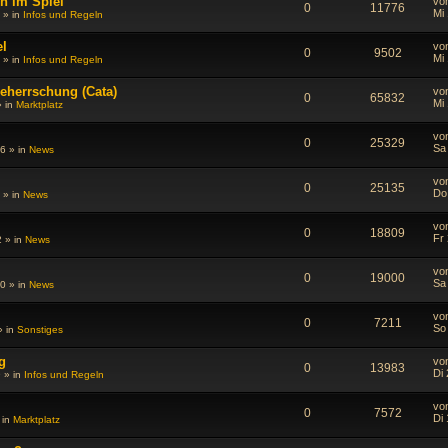
n im Spiel
vo
0
11776
Mi 
» in
Infos und Regeln
el
vo
0
9502
Mi 
» in
Infos und Regeln
eherrschung (Cata)
vo
0
65832
Mi 
 in
Marktplatz
vo
0
25329
Sa
16
» in
News
vo
0
25135
Do
» in
News
vo
0
18809
Fr
2
» in
News
vo
0
19000
Sa
10
» in
News
vo
0
7211
So 
 in
Sonstiges
g
vo
0
13983
Di 
9
» in
Infos und Regeln
vo
0
7572
Di 
 in
Marktplatz