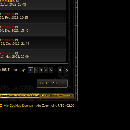
n
makrelle
2. Apr 2022, 22:43
n
Mashiro
 25. Feb 2022, 20:15
n
Mashiro
 24. Dez 2021, 15:45
n
Mashiro
 23. Dez 2021, 21:48
n
Mashiro
 13. Nov 2021, 22:09
 195 Treffer
…
1
2
3
4
5
8
SEITE
1
VON
8
NÄCHSTE
GEHE ZU
Alle Cookies löschen
Alle Zeiten sind
UTC+02:00