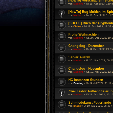
[HowTo] Vorschlag einreiche
von
Mashiro
»
Mi 19. Apr 2023, 16:45
[HowTo] Bug Melden im Spi
von
Mashiro
»
Mi 19. Apr 2023, 16:32
[SUCHE] Buch der Glyphenb
von
Claine
»
Mi 11. Jan 2023, 19:39
»
Frohe Weihnachten
von
Mashiro
»
Sa 24. Dez 2022, 19:
Changelog - Dezember
von
Mashiro
»
Do 8. Dez 2022, 21:55
Server Ausfall
von
Mashiro
»
Fr 25. Nov 2022, 00:2
Changelog - November
von
Mashiro
»
Sa 19. Nov 2022, 12:
HC Instanzen Stunden
von
Zemling
»
So 3. Jul 2022, 11:19
»
Zwei Faktor Authentifizierun
von
Mashiro
»
Di 21. Jun 2022, 20:1
Schmiedekunst Feuerlande
von
khaoz
»
Di 10. Mai 2022, 06:49
»