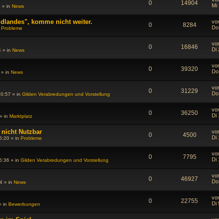
0
14904
Mi 
2
» in
News
dlandes", komme nicht weiter.
vo
0
8284
Do
n
Probleme
vo
0
16846
Di
4
» in
News
vo
0
39320
Do
» in
News
vo
0
31229
Do
20:57
» in
Gilden Verabredungen und Vorstellung
vo
0
36250
Di
» in
Marktplatz
 nicht Nutzbar
vo
0
4500
Di
6:20
» in
Probleme
vo
0
7795
Di
5:36
» in
Gilden Verabredungen und Vorstellung
vo
0
46927
Do
4
» in
News
vo
0
22755
Di 
 in
Bewerbungen