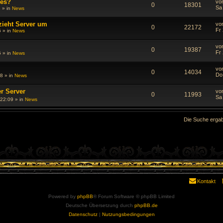
ues?
vo
0
18301
Sa 
3
» in
News
zieht Server um
vo
0
22172
Fr
5
» in
News
vo
0
19387
Fr
5
» in
News
vo
0
14034
Do
48
» in
News
r Server
vo
0
11993
Sa
 22:09
» in
News
Die Suche ergab
Kontakt
Powered by
phpBB
® Forum Software © phpBB Limited
Deutsche Übersetzung durch
phpBB.de
Datenschutz
|
Nutzungsbedingungen