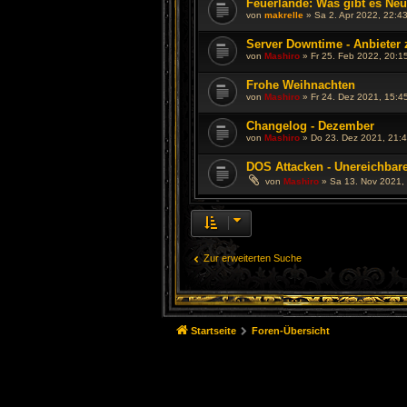
Feuerlande: Was gibt es Ne
von
makrelle
»
Sa 2. Apr 2022, 22:4
Server Downtime - Anbieter 
von
Mashiro
»
Fr 25. Feb 2022, 20:1
Frohe Weihnachten
von
Mashiro
»
Fr 24. Dez 2021, 15:4
Changelog - Dezember
von
Mashiro
»
Do 23. Dez 2021, 21:
DOS Attacken - Unereichbare
von
Mashiro
»
Sa 13. Nov 2021,
Zur erweiterten Suche
Startseite
Foren-Übersicht