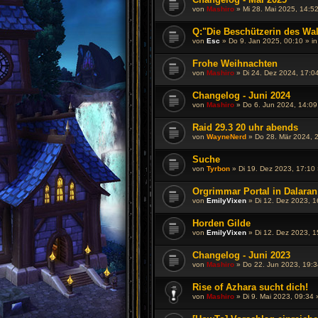
von
Mashiro
»
Mi 28. Mai 2025, 14:5
Q:"Die Beschützerin des Wal
von
Esc
»
Do 9. Jan 2025, 00:10
» i
Frohe Weihnachten
von
Mashiro
»
Di 24. Dez 2024, 17:0
Changelog - Juni 2024
von
Mashiro
»
Do 6. Jun 2024, 14:09
Raid 29.3 20 uhr abends
von
WayneNerd
»
Do 28. Mär 2024, 
Suche
von
Tyrbon
»
Di 19. Dez 2023, 17:10
Orgrimmar Portal in Dalaran
von
EmilyVixen
»
Di 12. Dez 2023, 1
Horden Gilde
von
EmilyVixen
»
Di 12. Dez 2023, 1
Changelog - Juni 2023
von
Mashiro
»
Do 22. Jun 2023, 19:3
Rise of Azhara sucht dich!
von
Mashiro
»
Di 9. Mai 2023, 09:34
»