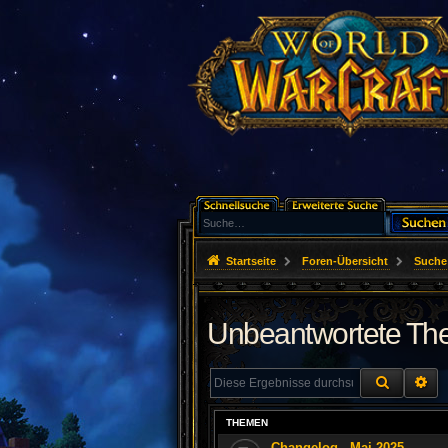
Startseite
Foren-Übersicht
Suche
Unbeantwortete T
SUCHE
ER
THEMEN
Changelog - Mai 2025