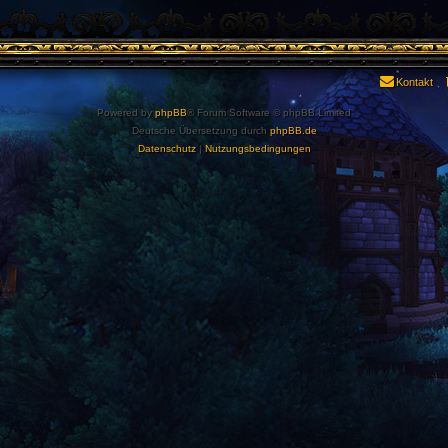
Kontakt
Powered by
phpBB
® Forum Software © phpBB Limited
Deutsche Übersetzung durch
phpBB.de
Datenschutz
|
Nutzungsbedingungen