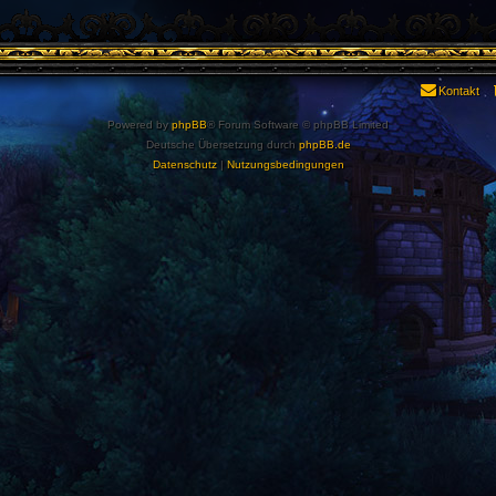
Kontakt
Powered by
phpBB
® Forum Software © phpBB Limited
Deutsche Übersetzung durch
phpBB.de
Datenschutz
|
Nutzungsbedingungen