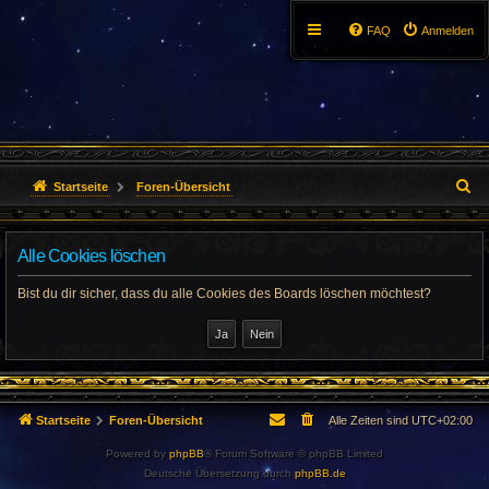
FAQ
Anmelden
S
Startseite
Foren-Übersicht
u
Alle Cookies löschen
c
h
Bist du dir sicher, dass du alle Cookies des Boards löschen möchtest?
e
Startseite
Foren-Übersicht
Alle Zeiten sind
UTC+02:00
Powered by
phpBB
® Forum Software © phpBB Limited
Deutsche Übersetzung durch
phpBB.de