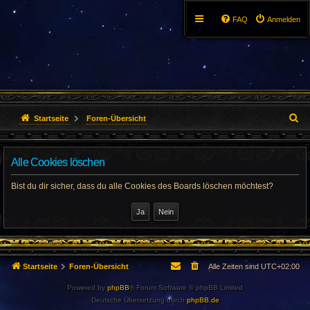
FAQ
Anmelden
S
Startseite
Foren-Übersicht
u
Alle Cookies löschen
c
h
Bist du dir sicher, dass du alle Cookies des Boards löschen möchtest?
e
Startseite
Foren-Übersicht
Alle Zeiten sind
UTC+02:00
Powered by
phpBB
® Forum Software © phpBB Limited
Deutsche Übersetzung durch
phpBB.de