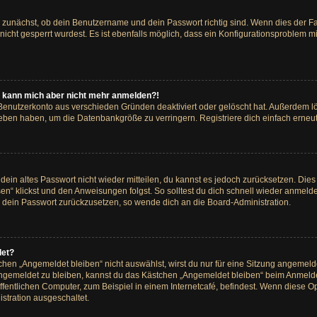
e zunächst, ob dein Benutzername und dein Passwort richtig sind. Wenn dies der Fa
icht gesperrt wurdest. Es ist ebenfalls möglich, dass ein Konfigurationsproblem mi
rt, kann mich aber nicht mehr anmelden?!
 Benutzerkonto aus verschieden Gründen deaktiviert oder gelöscht hat. Außerdem 
rieben haben, um die Datenbankgröße zu verringern. Registriere dich einfach erneut
r dein altes Passwort nicht wieder mitteilen, du kannst es jedoch zurücksetzen. Di
en“ klickst und den Anweisungen folgst. So solltest du dich schnell wieder anmel
in, dein Passwort zurückzusetzen, so wende dich an die Board-Administration.
det?
en „Angemeldet bleiben“ nicht auswählst, wirst du nur für eine Sitzung angemeld
ngemeldet zu bleiben, kannst du das Kästchen „Angemeldet bleiben“ beim Anmelde
entlichen Computer, zum Beispiel in einem Internetcafé, befindest. Wenn diese Opt
stration ausgeschaltet.