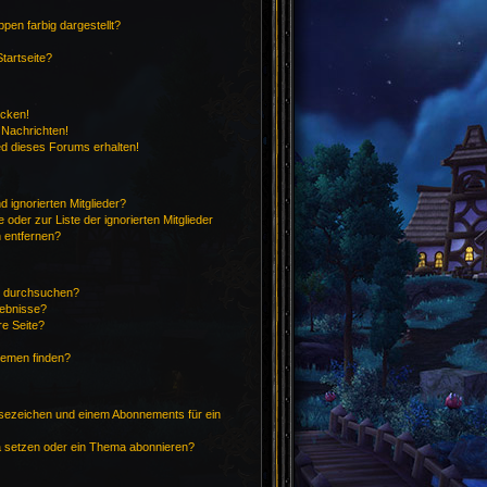
en farbig dargestellt?
tartseite?
icken!
 Nachrichten!
ed dieses Forums erhalten!
 ignorierten Mitglieder?
 oder zur Liste der ignorierten Mitglieder
n entfernen?
n durchsuchen?
gebnisse?
e Seite?
hemen finden?
sezeichen und einem Abonnements für ein
a setzen oder ein Thema abonnieren?