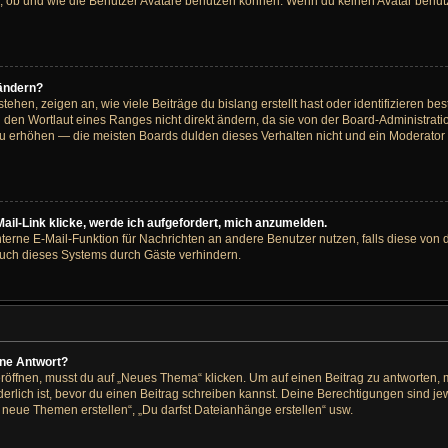
 ob und wie die Benutzer Avatare benutzen können. Wenn du keinen Avatar benutze
 ändern?
hen, zeigen an, wie viele Beiträge du bislang erstellt hast oder identifizieren 
den Wortlaut eines Ranges nicht direkt ändern, da sie von der Board-Administratio
u erhöhen — die meisten Boards dulden dieses Verhalten nicht und ein Moderator 
ail-Link klicke, werde ich aufgefordert, mich anzumelden.
interne E-Mail-Funktion für Nachrichten an andere Benutzer nutzen, falls diese von 
ch dieses Systems durch Gäste verhindern.
ine Antwort?
ffnen, musst du auf „Neues Thema“ klicken. Um auf einen Beitrag zu antworten, mu
rderlich ist, bevor du einen Beitrag schreiben kannst. Deine Berechtigungen sind j
st neue Themen erstellen“, „Du darfst Dateianhänge erstellen“ usw.