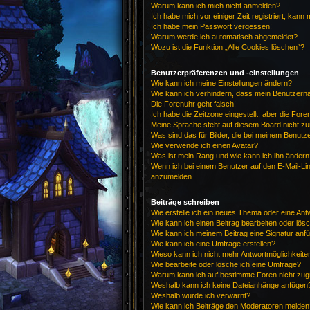
Warum kann ich mich nicht anmelden?
Ich habe mich vor einiger Zeit registriert, kan
Ich habe mein Passwort vergessen!
Warum werde ich automatisch abgemeldet?
Wozu ist die Funktion „Alle Cookies löschen“?
Benutzerpräferenzen und -einstellungen
Wie kann ich meine Einstellungen ändern?
Wie kann ich verhindern, dass mein Benutzerna
Die Forenuhr geht falsch!
Ich habe die Zeitzone eingestellt, aber die For
Meine Sprache steht auf diesem Board nicht zu
Was sind das für Bilder, die bei meinem Benu
Wie verwende ich einen Avatar?
Was ist mein Rang und wie kann ich ihn ändern
Wenn ich bei einem Benutzer auf den E-Mail-Lin
anzumelden.
Beiträge schreiben
Wie erstelle ich ein neues Thema oder eine Ant
Wie kann ich einen Beitrag bearbeiten oder lös
Wie kann ich meinem Beitrag eine Signatur anf
Wie kann ich eine Umfrage erstellen?
Wieso kann ich nicht mehr Antwortmöglichkeiten
Wie bearbeite oder lösche ich eine Umfrage?
Warum kann ich auf bestimmte Foren nicht zug
Weshalb kann ich keine Dateianhänge anfügen
Weshalb wurde ich verwarnt?
Wie kann ich Beiträge den Moderatoren melden