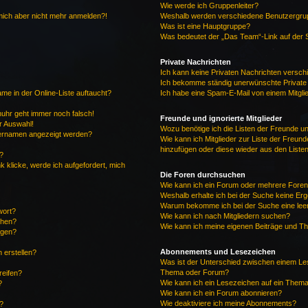
Wie werde ich Gruppenleiter?
n mich aber nicht mehr anmelden?!
Weshalb werden verschiedene Benutzergrupp
Was ist eine Hauptgruppe?
Was bedeutet der „Das Team“-Link auf der S
Private Nachrichten
Ich kann keine Privaten Nachrichten versch
Ich bekomme ständig unerwünschte Private
me in der Online-Liste auftaucht?
Ich habe eine Spam-E-Mail von einem Mitgli
enuhr geht immer noch falsch!
Freunde und ignorierte Mitglieder
r Auswahl!
Wozu benötige ich die Listen der Freunde und
tzernamen angezeigt werden?
Wie kann ich Mitglieder zur Liste der Freunde
hinzufügen oder diese wieder aus den Liste
?
k klicke, werde ich aufgefordert, mich
Die Foren durchsuchen
Wie kann ich ein Forum oder mehrere Fore
Weshalb erhalte ich bei der Suche keine Er
Warum bekomme ich bei der Suche eine leer
wort?
Wie kann ich nach Mitgliedern suchen?
chen?
Wie kann ich meine eigenen Beiträge und T
ügen?
Abonnements und Lesezeichen
 erstellen?
Was ist der Unterschied zwischen einem Le
Thema oder Forum?
reifen?
Wie kann ich ein Lesezeichen auf ein Them
?
Wie kann ich ein Forum abonnieren?
Wie deaktiviere ich meine Abonnements?
?