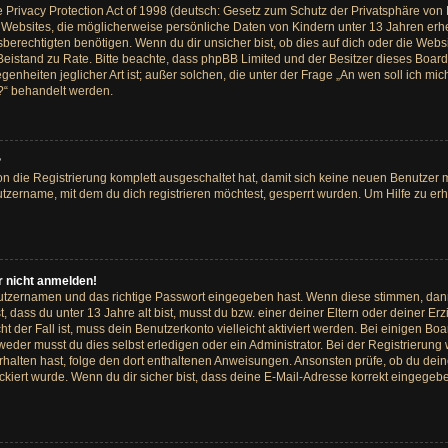
rivacy Protection Act of 1998 (deutsch: Gesetz zum Schutz der Privatsphäre von Ki
s Websites, die möglicherweise persönliche Daten von Kindern unter 13 Jahren erh
rechtigten benötigen. Wenn du dir unsicher bist, ob dies auf dich oder die Website
hen Beistand zu Rate. Bitte beachte, dass phpBB Limited und der Besitzer dieses Bo
egenheiten jeglicher Art ist; außer solchen, die unter der Frage „An wen soll ich m
t?“ behandelt werden.
?
ion die Registrierung komplett ausgeschaltet hat, damit sich keine neuen Benutze
tzername, mit dem du dich registrieren möchtest, gesperrt wurden. Um Hilfe zu er
r nicht anmelden!
nutzernamen und das richtige Passwort eingegeben hast. Wenn diese stimmen, dan
t, dass du unter 13 Jahre alt bist, musst du bzw. einer deiner Eltern oder deiner
cht der Fall ist, muss dein Benutzerkonto vielleicht aktiviert werden. Bei einigen
weder musst du dies selbst erledigen oder ein Administrator. Bei der Registrierung w
 erhalten hast, folge den dort enthaltenen Anweisungen. Ansonsten prüfe, ob du de
ckiert wurde. Wenn du dir sicher bist, dass deine E-Mail-Adresse korrekt eingegeb