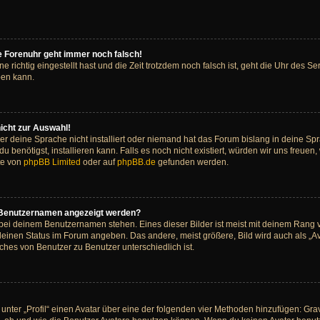
die Forenuhr geht immer noch falsch!
ne richtig eingestellt hast und die Zeit trotzdem noch falsch ist, geht die Uhr des Se
ben kann.
icht zur Auswahl!
er deine Sprache nicht installiert oder niemand hat das Forum bislang in deine Spr
du benötigst, installieren kann. Falls es noch nicht existiert, würden wir uns freue
te von
phpBB Limited
oder auf
phpBB.de
gefunden werden.
m Benutzernamen angezeigt werden?
 bei deinem Benutzernamen stehen. Eines dieser Bilder ist meist mit deinem Rang v
deinen Status im Forum angeben. Das andere, meist größere, Bild wird auch als „Ava
ches von Benutzer zu Benutzer unterschiedlich ist.
unter „Profil“ einen Avatar über eine der folgenden vier Methoden hinzufügen: Gr