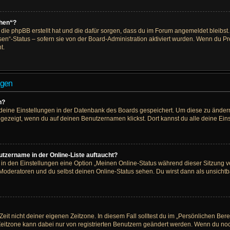
chen“?
, die phpBB erstellt hat und die dafür sorgen, dass du im Forum angemeldet bleib
en“-Status – sofern sie von der Board-Administration aktiviert wurden. Wenn du P
t.
ngen
n?
e deine Einstellungen in der Datenbank des Boards gespeichert. Um diese zu ändern
ngezeigt, wenn du auf deinen Benutzernamen klickst. Dort kannst du alle deine Ein
tzername in der Online-Liste auftaucht?
u in den Einstellungen eine Option „Meinen Online-Status während dieser Sitzung 
 Moderatoren und du selbst deinen Online-Status sehen. Du wirst dann als unsichtb
eit nicht deiner eigenen Zeitzone. In diesem Fall solltest du im „Persönlichen Ber
e Zeitzone kann dabei nur von registrierten Benutzern geändert werden. Wenn du noch ni