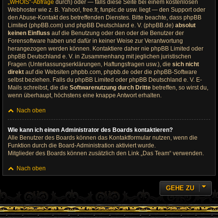
„WHOIS“-Abfrage
durch) oder — falls diese Seite bei einem kostenlosen
Webhoster wie z. B. Yahoo!, free.fr, funpic.de usw. liegt — den Support oder
den Abuse-Kontakt des betreffenden Dienstes. Bitte beachte, dass phpBB
Limited (phpBB.com) und phpBB Deutschland e. V. (phpBB.de)
absolut
keinen Einfluss
auf die Benutzung oder den oder die Benutzer der
Forensoftware haben und dafür in keiner Weise zur Verantwortung
herangezogen werden können. Kontaktiere daher nie phpBB Limited oder
phpBB Deutschland e. V. in Zusammenhang mit jeglichen juristischen
Fragen (Unterlassungserklärungen, Haftungsfragen usw.), die
sich nicht
direkt
auf die Websiten phpbb.com, phpbb.de oder die phpBB-Software
selbst beziehen. Falls du phpBB Limited oder phpBB Deutschland e. V. E-
Mails schreibst, die die
Softwarenutzung durch Dritte
betreffen, so wirst du,
wenn überhaupt, höchstens eine knappe Antwort erhalten.
Nach oben
Wie kann ich einen Administrator des Boards kontaktieren?
Alle Benutzer des Boards können das Kontaktformular nutzen, wenn die
Funktion durch die Board-Administration aktiviert wurde.
Mitglieder des Boards können zusätzlich den Link „Das Team“ verwenden.
Nach oben
GEHE ZU