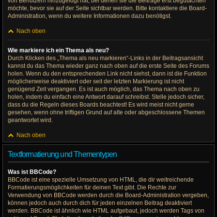
von Benutzern hinzugefügt hat, bei denen sie die Beiträge erst begutachten
möchte, bevor sie auf der Seite sichtbar werden. Bitte kontaktiere die Board-
Administration, wenn du weitere Informationen dazu benötigst.
Nach oben
Wie markiere ich ein Thema als neu?
Durch Klicken des „Thema als neu markieren“-Links in der Beitragsansicht
kannst du das Thema wieder ganz nach oben auf die erste Seite des Forums
holen. Wenn du den entsprechenden Link nicht siehst, dann ist die Funktion
möglicherweise deaktiviert oder seit der letzten Markierung ist nicht
genügend Zeit vergangen. Es ist auch möglich, das Thema nach oben zu
holen, indem du einfach eine Antwort darauf schreibst. Stelle jedoch sicher,
dass du die Regeln dieses Boards beachtest! Es wird meist nicht gerne
gesehen, wenn ohne triftigen Grund auf alte oder abgeschlossene Themen
geantwortet wird.
Nach oben
Textformatierung und Thementypen
Was ist BBCode?
BBCode ist eine spezielle Umsetzung von HTML, die dir weitreichende
Formatierungsmöglichkeiten für deinen Text gibt. Die Rechte zur
Verwendung von BBCode werden durch die Board-Administration vergeben,
können jedoch auch durch dich für jeden einzelnen Beitrag deaktiviert
werden. BBCode ist ähnlich wie HTML aufgebaut, jedoch werden Tags von