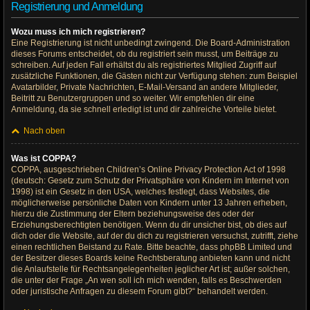
Registrierung und Anmeldung
Wozu muss ich mich registrieren?
Eine Registrierung ist nicht unbedingt zwingend. Die Board-Administration
dieses Forums entscheidet, ob du registriert sein musst, um Beiträge zu
schreiben. Auf jeden Fall erhältst du als registriertes Mitglied Zugriff auf
zusätzliche Funktionen, die Gästen nicht zur Verfügung stehen: zum Beispiel
Avatarbilder, Private Nachrichten, E-Mail-Versand an andere Mitglieder,
Beitritt zu Benutzergruppen und so weiter. Wir empfehlen dir eine
Anmeldung, da sie schnell erledigt ist und dir zahlreiche Vorteile bietet.
Nach oben
Was ist COPPA?
COPPA, ausgeschrieben Children’s Online Privacy Protection Act of 1998
(deutsch: Gesetz zum Schutz der Privatsphäre von Kindern im Internet von
1998) ist ein Gesetz in den USA, welches festlegt, dass Websites, die
möglicherweise persönliche Daten von Kindern unter 13 Jahren erheben,
hierzu die Zustimmung der Eltern beziehungsweise des oder der
Erziehungsberechtigten benötigen. Wenn du dir unsicher bist, ob dies auf
dich oder die Website, auf der du dich zu registrieren versuchst, zutrifft, ziehe
einen rechtlichen Beistand zu Rate. Bitte beachte, dass phpBB Limited und
der Besitzer dieses Boards keine Rechtsberatung anbieten kann und nicht
die Anlaufstelle für Rechtsangelegenheiten jeglicher Art ist; außer solchen,
die unter der Frage „An wen soll ich mich wenden, falls es Beschwerden
oder juristische Anfragen zu diesem Forum gibt?“ behandelt werden.